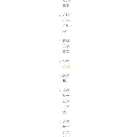
サル
事業
ﾌﾞﾚﾝ
ﾃﾞｨｯ
ﾄﾞﾗｰﾆ
ﾝｸﾞ
解体
工事
事業
バナ
ナ
語学
人材
サー
ビス
（日
本）
人材
サー
ビス