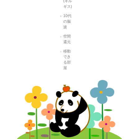
(キル
ギス)
10代
の脳
波
空間
還元
移動
でき
る部
屋