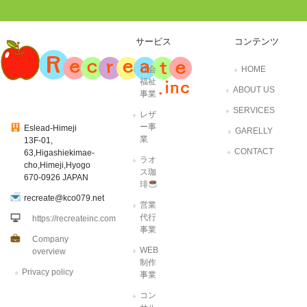
サービス
コンテンツ
社会
HOME
福祉
ABOUT US
事業
SERVICES
レザ
ー事
Eslead-Himeji
GARELLY
業
13F-01,
CONTACT
63,Higashiekimae-
ラオ
cho,Himeji,Hyogo
ス珈
670-0926 JAPAN
琲
recreate@kco079.net
営業
代行
https://recreateinc.com
事業
Company
WEB
overview
制作
Privacy policy
事業
コン