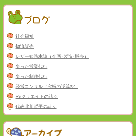
社会福祉
物流販売
レザー姫路本陣（企画･製造･販売）
尖った営業代行
尖った制作代行
経営コンサル（究極の逆算®）
Reクリエイトの諸々
代表北川哲平の諸々