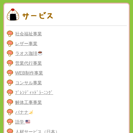
社会福祉事業
レザー事業
ラオス珈琲
営業代行事業
WEB制作事業
コンサル事業
ﾌﾞﾚﾝﾃﾞｨｯﾄﾞﾗｰﾆﾝｸﾞ
解体工事事業
バナナ
語学
人材サービス（日本）