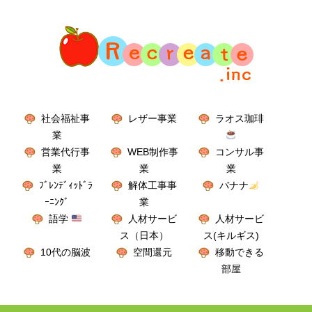
社会福祉事
レザー事業
ラオス珈琲
業
営業代行事
WEB制作事
コンサル事
業
業
業
ﾌﾞﾚﾝﾃﾞｨｯﾄﾞﾗ
解体工事事
バナナ
ｰﾆﾝｸﾞ
業
語学
人材サービ
人材サービ
ス（日本）
ス(キルギス)
10代の脳波
空間還元
移動できる
部屋