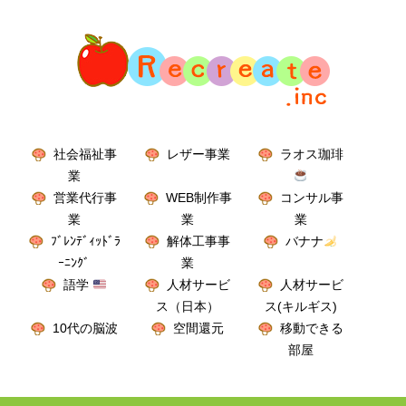
社会福祉事
レザー事業
ラオス珈琲
業
営業代行事
WEB制作事
コンサル事
業
業
業
ﾌﾞﾚﾝﾃﾞｨｯﾄﾞﾗ
解体工事事
バナナ
ｰﾆﾝｸﾞ
業
語学
人材サービ
人材サービ
ス（日本）
ス(キルギス)
10代の脳波
空間還元
移動できる
部屋