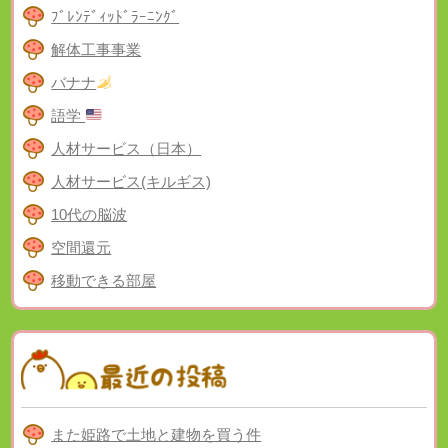
ﾌﾞﾚﾝﾃﾞｨｯﾄﾞﾗｰﾆﾝｸﾞ
解体工事事業
バナナ
語学
人材サービス（日本）
人材サービス(キルギス)
10代の脳波
空間還元
移動できる部屋
また姫路で土地と建物を買う件