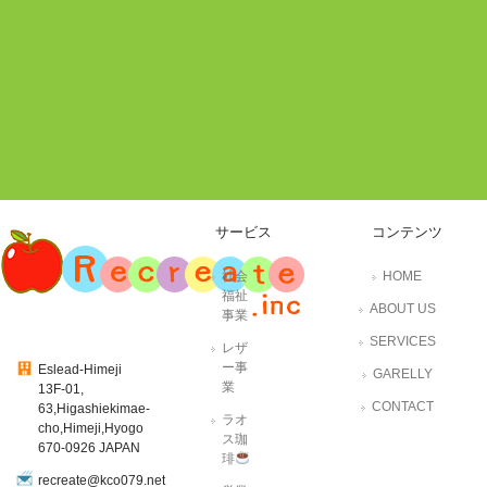
サービス
コンテンツ
社会
HOME
福祉
ABOUT US
事業
SERVICES
レザ
ー事
Eslead-Himeji
GARELLY
業
13F-01,
CONTACT
63,Higashiekimae-
ラオ
cho,Himeji,Hyogo
ス珈
670-0926 JAPAN
琲
recreate@kco079.net