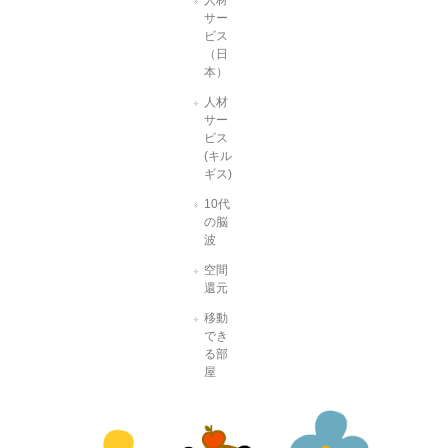
サー
ビス
（日
本）
人材
サー
ビス
(キル
ギス)
10代
の脳
波
空間
還元
移動
でき
る部
屋