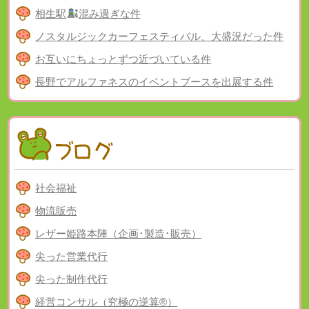
相生駅
混み過ぎな件
ノスタルジックカーフェスティバル、大盛況だった件
お互いにちょっとずつ近づいている件
長野でアルファネスのイベントブースを出展する件
社会福祉
物流販売
レザー姫路本陣（企画･製造･販売）
尖った営業代行
尖った制作代行
経営コンサル（究極の逆算®）