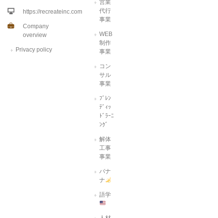
営業
代行
https://recreateinc.com
事業
Company
WEB
overview
制作
Privacy policy
事業
コン
サル
事業
ﾌﾞﾚﾝ
ﾃﾞｨｯ
ﾄﾞﾗｰﾆ
ﾝｸﾞ
解体
工事
事業
バナ
ナ
語学
人材