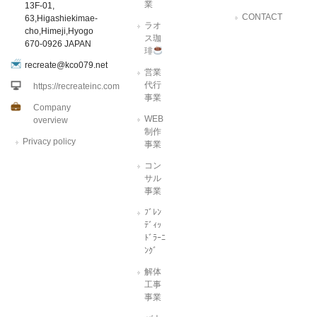
業
13F-01,
CONTACT
63,Higashiekimae-
ラオ
cho,Himeji,Hyogo
ス珈
670-0926 JAPAN
琲
recreate@kco079.net
営業
代行
https://recreateinc.com
事業
Company
WEB
overview
制作
Privacy policy
事業
コン
サル
事業
ﾌﾞﾚﾝ
ﾃﾞｨｯ
ﾄﾞﾗｰﾆ
ﾝｸﾞ
解体
工事
事業