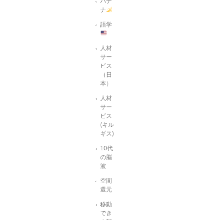
バナ
ナ
語学
人材
サー
ビス
（日
本）
人材
サー
ビス
(キル
ギス)
10代
の脳
波
空間
還元
移動
でき