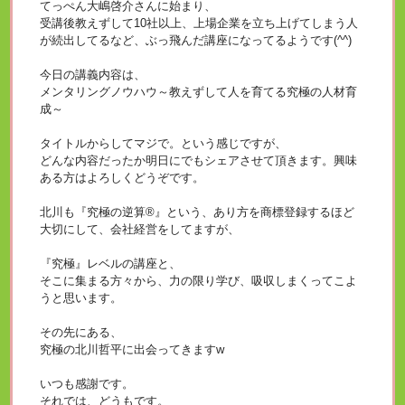
てっぺん大嶋啓介さんに始まり、
受講後教えずして10社以上、上場企業を立ち上げてしまう人
が続出してるなど、ぶっ飛んだ講座になってるようです(^^)
今日の講義内容は、
メンタリングノウハウ～教えずして人を育てる究極の人材育
成～
タイトルからしてマジで。という感じですが、
どんな内容だったか明日にでもシェアさせて頂きます。興味
ある方はよろしくどうぞです。
北川も『究極の逆算®』という、あり方を商標登録するほど
大切にして、会社経営をしてますが、
『究極』レベルの講座と、
そこに集まる方々から、力の限り学び、吸収しまくってこよ
うと思います。
その先にある、
究極の北川哲平に出会ってきますw
いつも感謝です。
それでは、どうもです。