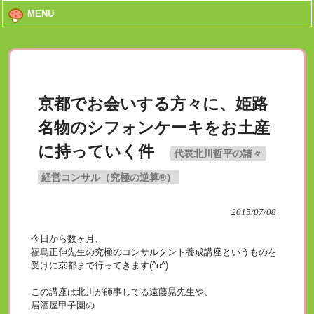
MENU
京都でお会いする方々に、姫路
名物のシフォンケーキをお土産
に持っていく件
代表北川哲平の諸々
経営コンサル（究極の逆算®）
2015/07/08
今日から数ヶ月、
福島正伸先生の究極のコンサルタント養成講座というものを
受けに京都まで行ってきます(^o^)
この講座は北川が師事してる遠藤晃先生や、
居酒屋甲子園の