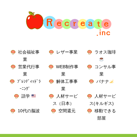
社会福祉事
レザー事業
ラオス珈琲
業
営業代行事
WEB制作事
コンサル事
業
業
業
ﾌﾞﾚﾝﾃﾞｨｯﾄﾞﾗ
解体工事事
バナナ
ｰﾆﾝｸﾞ
業
語学
人材サービ
人材サービ
ス（日本）
ス(キルギス)
10代の脳波
空間還元
移動できる
部屋