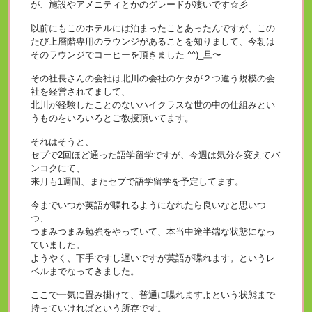
が、施設やアメニティとかのグレードが凄いです☆彡
以前にもこのホテルには泊まったことあったんですが、この
たび上層階専用のラウンジがあることを知りまして、今朝は
そのラウンジでコーヒーを頂きました ^^)_旦〜
その社長さんの会社は北川の会社のケタが２つ違う規模の会
社を経営されてまして、
北川が経験したことのないハイクラスな世の中の仕組みとい
うものをいろいろとご教授頂いてます。
それはそうと、
セブで2回ほど通った語学留学ですが、今週は気分を変えてバ
ンコクにて、
来月も1週間、またセブで語学留学を予定してます。
今までいつか英語が喋れるようになれたら良いなと思いつ
つ、
つまみつまみ勉強をやっていて、本当中途半端な状態になっ
ていました。
ようやく、下手ですし遅いですが英語が喋れます。というレ
ベルまでなってきました。
ここで一気に畳み掛けて、普通に喋れますよという状態まで
持っていければという所存です。