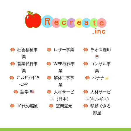
社会福祉事
レザー事業
ラオス珈琲
業
営業代行事
WEB制作事
コンサル事
業
業
業
ﾌﾞﾚﾝﾃﾞｨｯﾄﾞﾗ
解体工事事
バナナ
ｰﾆﾝｸﾞ
業
語学
人材サービ
人材サービ
ス（日本）
ス(キルギス)
10代の脳波
空間還元
移動できる
部屋