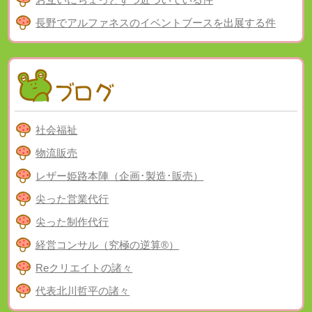
長野でアルファネスのイベントブースを出展する件
社会福祉
物流販売
レザー姫路本陣（企画･製造･販売）
尖った営業代行
尖った制作代行
経営コンサル（究極の逆算®）
Reクリエイトの諸々
代表北川哲平の諸々