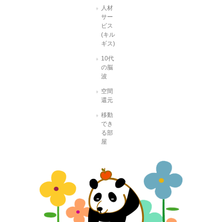
人材
サー
ビス
(キル
ギス)
10代
の脳
波
空間
還元
移動
でき
る部
屋