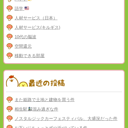
語学
人材サービス（日本）
人材サービス(キルギス)
10代の脳波
空間還元
移動できる部屋
また姫路で土地と建物を買う件
相生駅
混み過ぎな件
ノスタルジックカーフェスティバル、大盛況だった件
お互いにちょっとずつ近づいている件