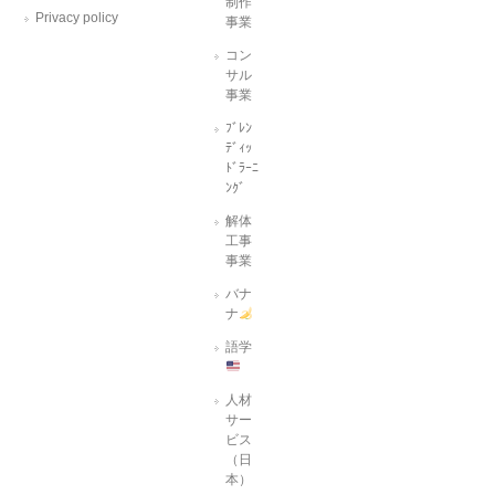
制作
Privacy policy
事業
コン
サル
事業
ﾌﾞﾚﾝ
ﾃﾞｨｯ
ﾄﾞﾗｰﾆ
ﾝｸﾞ
解体
工事
事業
バナ
ナ
語学
人材
サー
ビス
（日
本）