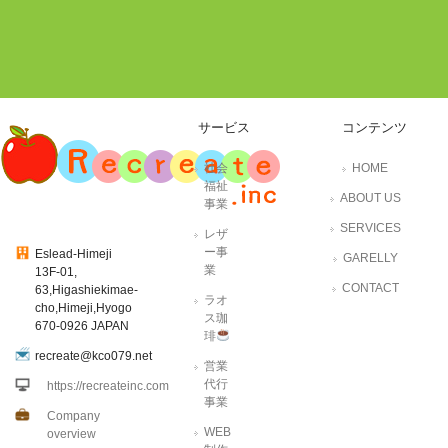
サービス
コンテンツ
社会
HOME
福祉
ABOUT US
事業
SERVICES
レザ
ー事
Eslead-Himeji
GARELLY
業
13F-01,
CONTACT
63,Higashiekimae-
ラオ
cho,Himeji,Hyogo
ス珈
670-0926 JAPAN
琲
recreate@kco079.net
営業
代行
https://recreateinc.com
事業
Company
WEB
overview