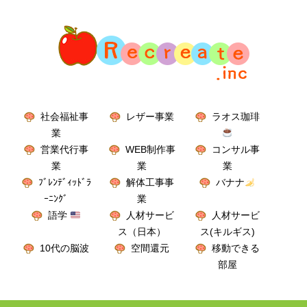
社会福祉事
レザー事業
ラオス珈琲
業
営業代行事
WEB制作事
コンサル事
業
業
業
ﾌﾞﾚﾝﾃﾞｨｯﾄﾞﾗ
解体工事事
バナナ
ｰﾆﾝｸﾞ
業
語学
人材サービ
人材サービ
ス（日本）
ス(キルギス)
10代の脳波
空間還元
移動できる
部屋