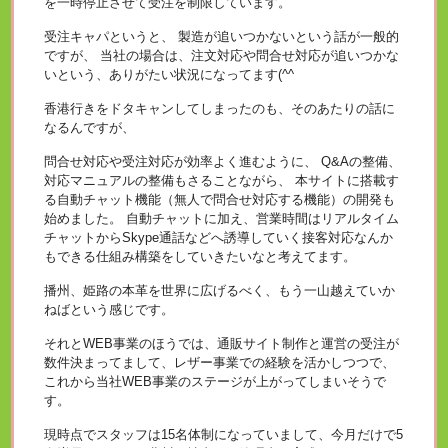
を一時停止させて受注を制限しています。
受注キャパというと、 製造が追いつかないという話が一般的
ですが、 当社の場合は、注文対応や問合せ対応が追いつかな
いという、ありがたい状況になってます(^^ゞ
香港行きをドタキャンしてしまったのも、そのあたりの話に
なるんですが、
問合せ対応や受注対応が効率よく進むように、 Q&Aの整備、
対応マニュアルの整備もさることながら、 本サイトに搭載す
る自動チャット機能（無人で問合せ対応する機能）の開発も
始めました。 自動チャットに加え、営業時間はリアルタイム
チャットからSkype通話などへ誘導していく接客対応なんか
もできる仕組み構築をしていきたいなと考えてます。
播州、姫路の本革を世界に広げるべく、もう一山越えていか
ねばという感じです。
それとWEB事業のほうでは、通販サイト制作と運営の受注が
数件決まってまして、レザー事業での経験を活かしつつで、
これから当社WEB事業のステージが上がってしまいそうで
す。
現時点でスタッフは15名体制になっていまして、今月だけで5