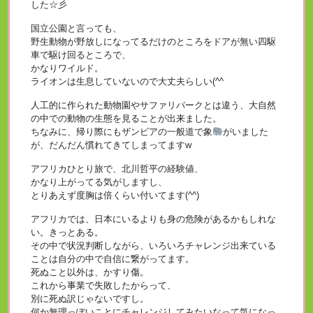
した☆彡
国立公園と言っても、
野生動物が野放しになってるだけのところをドアが無い四駆
車で駆け回るところで、
かなりワイルド。
ライオンは生息していないので大丈夫らしい(^^ゞ
人工的に作られた動物園やサファリパークとは違う、大自然
の中での動物の生態を見ることが出来ました。
ちなみに、帰り際にもザンビアの一般道で象
がいました
が、だんだん慣れてきてしまってますw
アフリカひとり旅で、北川哲平の経験値、
かなり上がってる気がしますし、
とりあえず度胸は倍くらい付いてます(^^)
アフリカでは、日本にいるよりも身の危険があるかもしれな
い。きっとある。
その中で状況判断しながら、いろいろチャレンジ出来ている
ことは自分の中で自信に繋がってます。
死ぬこと以外は、かすり傷。
これから事業で失敗したからって、
別に死ぬ訳じゃないですし。
何か無理っぽいことにチャレンジしてみたいなって気になっ