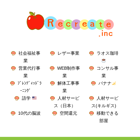
社会福祉事
レザー事業
ラオス珈琲
業
営業代行事
WEB制作事
コンサル事
業
業
業
ﾌﾞﾚﾝﾃﾞｨｯﾄﾞﾗ
解体工事事
バナナ
ｰﾆﾝｸﾞ
業
語学
人材サービ
人材サービ
ス（日本）
ス(キルギス)
10代の脳波
空間還元
移動できる
部屋