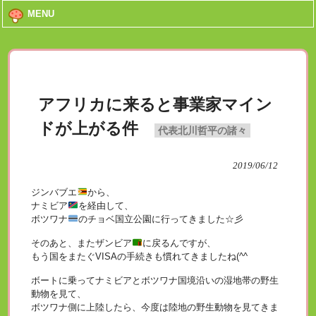
MENU
アフリカに来ると事業家マイン
ドが上がる件
代表北川哲平の諸々
2019/06/12
ジンバブエ
から、
ナミビア
を経由して、
ボツワナ
のチョベ国立公園に行ってきました☆彡
そのあと、またザンビア
に戻るんですが、
もう国をまたぐVISAの手続きも慣れてきましたね(^^ゞ
ボートに乗ってナミビアとボツワナ国境沿いの湿地帯の野生
動物を見て、
ボツワナ側に上陸したら、今度は陸地の野生動物を見てきま