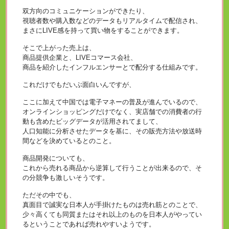
双方向のコミュニケーションができたり、
視聴者数や購入数などのデータもリアルタイムで配信され、
まさにLIVE感を持って買い物をすることができます。
そこで上がった売上は、
商品提供企業と、LIVEコマース会社、
商品を紹介したインフルエンサーとで配分する仕組みです。
これだけでもだいぶ面白いんですが、
ここに加えて中国では電子マネーの普及が進んでいるので、
オンラインショッピングだけでなく、実店舗での消費者の行
動も含めたビッグデータが活用されてまして、
人口知能に分析させたデータを基に、その販売方法や放送時
間などを決めているとのこと。
商品開発についても、
これから売れる商品から逆算して行うことが出来るので、そ
の分競争も激しいそうです。
ただその中でも、
真面目で誠実な日本人が手掛けたものは売れ筋とのことで、
少々高くても同質またはそれ以上のものを日本人がやってい
るということであれば売れやすいようです。