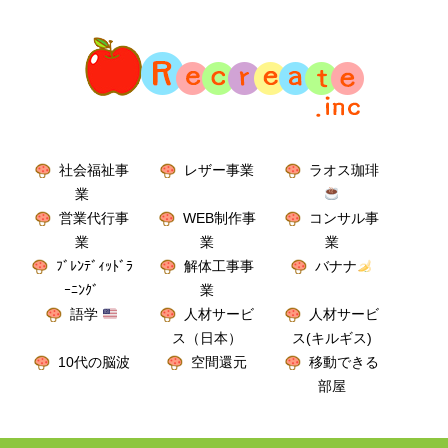
社会福祉事
レザー事業
ラオス珈琲
業
営業代行事
WEB制作事
コンサル事
業
業
業
ﾌﾞﾚﾝﾃﾞｨｯﾄﾞﾗ
解体工事事
バナナ
ｰﾆﾝｸﾞ
業
語学
人材サービ
人材サービ
ス（日本）
ス(キルギス)
10代の脳波
空間還元
移動できる
部屋