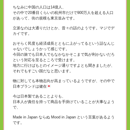
ちなみに中国の人口は14億人、
その中で20番目くらいの杭州市だけで900万人を超える人口
があって、街の規模も東京並みです。
立派なのは大通りだけとか、昔々の話のようです。マジでデ
カイです。
おそらく民度も経済成長とともに上がってるという話なんじ
ゃないでしょうかって感じです。
今回の旅でも日本人でもなかなかそこまで気が利かないだろ
という対応を至るところで受けます。
地方に行けばもとのイメージ通りですよとも聞きましたが、
それでもすごい国だなと思います。
物に対しても本物志向が高まっているようですが、その中で
日本ブランドは健在
今は日本製であることよりも、
日本人が責任を持って商品を手掛けていることが大事なよう
で、
Made in Japan ならぬ Mood in Japan という言葉があるよう
です。