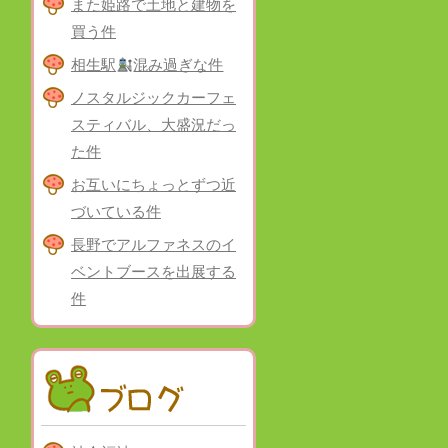
また姫路で土地と建物を
買う件
相生駅
混み過ぎな件
ノスタルジックカーフェ
スティバル、大盛況だっ
た件
お互いにちょっとずつ近
づいている件
長野でアルファネスのイ
ベントブースを出展する
件