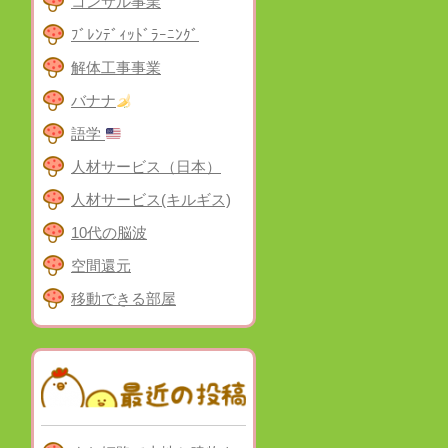
コンサル事業
ﾌﾞﾚﾝﾃﾞｨｯﾄﾞﾗｰﾆﾝｸﾞ
解体工事事業
バナナ
語学
人材サービス（日本）
人材サービス(キルギス)
10代の脳波
空間還元
移動できる部屋