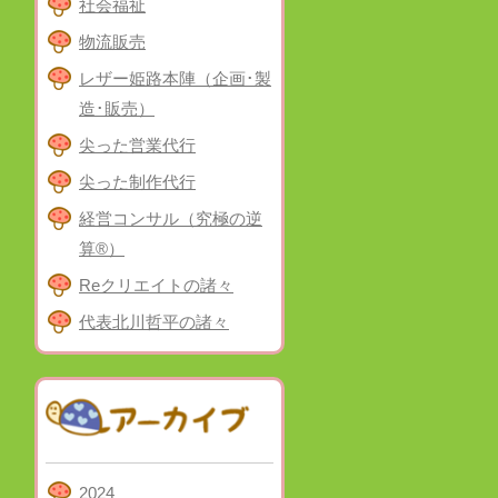
社会福祉
物流販売
レザー姫路本陣（企画･製
造･販売）
尖った営業代行
尖った制作代行
経営コンサル（究極の逆
算®）
Reクリエイトの諸々
代表北川哲平の諸々
2024