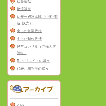
社会福祉
物流販売
レザー姫路本陣（企画･製
造･販売）
尖った営業代行
尖った制作代行
経営コンサル（究極の逆
算®）
Reクリエイトの諸々
代表北川哲平の諸々
2024