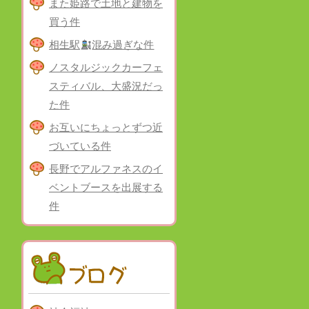
また姫路で土地と建物を
買う件
相生駅
混み過ぎな件
ノスタルジックカーフェ
スティバル、大盛況だっ
た件
お互いにちょっとずつ近
づいている件
長野でアルファネスのイ
ベントブースを出展する
件