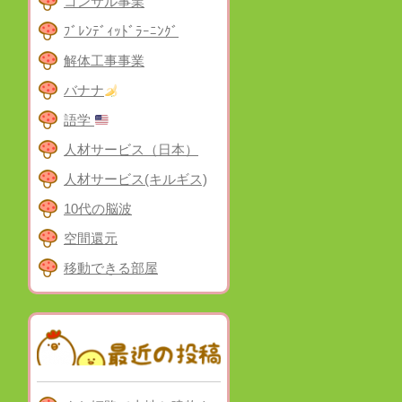
コンサル事業
ﾌﾞﾚﾝﾃﾞｨｯﾄﾞﾗｰﾆﾝｸﾞ
解体工事事業
バナナ
語学
人材サービス（日本）
人材サービス(キルギス)
10代の脳波
空間還元
移動できる部屋