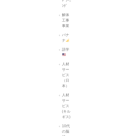
ﾄﾞﾗｰﾆ
ﾝｸﾞ
解体
工事
事業
バナ
ナ
語学
人材
サー
ビス
（日
本）
人材
サー
ビス
(キル
ギス)
10代
の脳