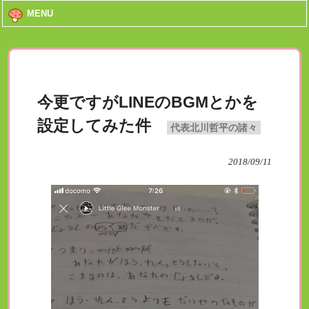
MENU
今更ですがLINEのBGMとかを
設定してみた件
代表北川哲平の諸々
2018/09/11