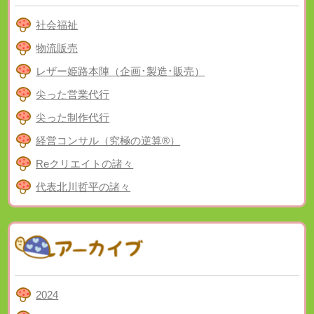
社会福祉
物流販売
レザー姫路本陣（企画･製造･販売）
尖った営業代行
尖った制作代行
経営コンサル（究極の逆算®）
Reクリエイトの諸々
代表北川哲平の諸々
2024