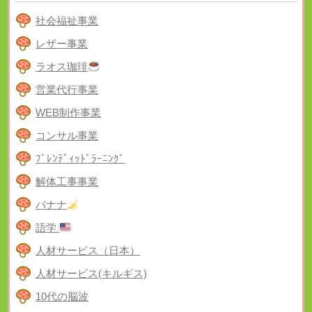
社会福祉事業
レザー事業
ラオス珈琲
営業代行事業
WEB制作事業
コンサル事業
ﾌﾞﾚﾝﾃﾞｨｯﾄﾞﾗｰﾆﾝｸﾞ
解体工事事業
バナナ
語学
人材サービス（日本）
人材サービス(キルギス)
10代の脳波