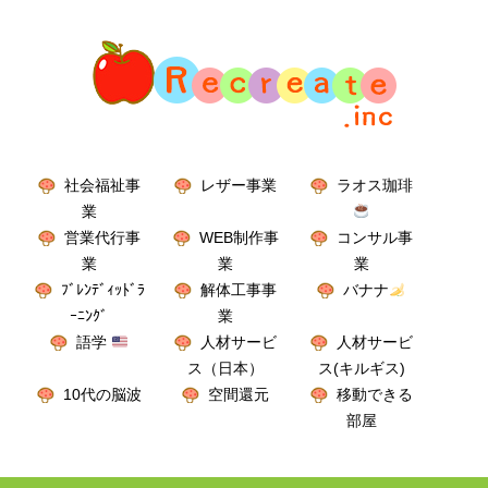
社会福祉事
レザー事業
ラオス珈琲
業
営業代行事
WEB制作事
コンサル事
業
業
業
ﾌﾞﾚﾝﾃﾞｨｯﾄﾞﾗ
解体工事事
バナナ
ｰﾆﾝｸﾞ
業
語学
人材サービ
人材サービ
ス（日本）
ス(キルギス)
10代の脳波
空間還元
移動できる
部屋