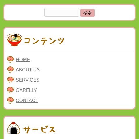
検
索:
HOME
ABOUT US
SERVICES
GARELLY
CONTACT