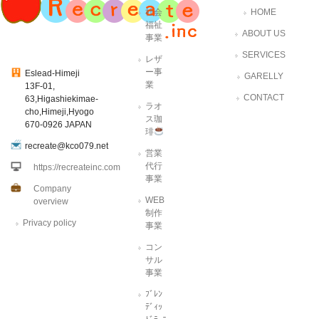
社会
HOME
福祉
ABOUT US
事業
SERVICES
レザ
ー事
Eslead-Himeji
GARELLY
業
13F-01,
CONTACT
63,Higashiekimae-
ラオ
cho,Himeji,Hyogo
ス珈
670-0926 JAPAN
琲
recreate@kco079.net
営業
代行
https://recreateinc.com
事業
Company
WEB
overview
制作
Privacy policy
事業
コン
サル
事業
ﾌﾞﾚﾝ
ﾃﾞｨｯ