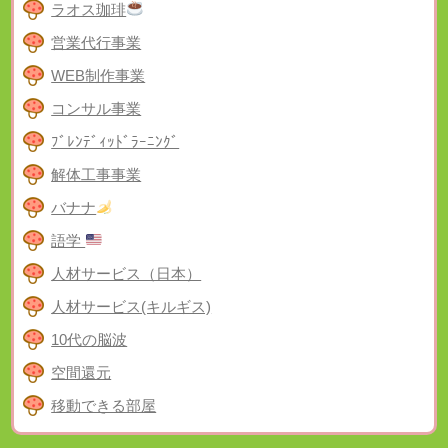
ラオス珈琲
営業代行事業
WEB制作事業
コンサル事業
ﾌﾞﾚﾝﾃﾞｨｯﾄﾞﾗｰﾆﾝｸﾞ
解体工事事業
バナナ
語学
人材サービス（日本）
人材サービス(キルギス)
10代の脳波
空間還元
移動できる部屋