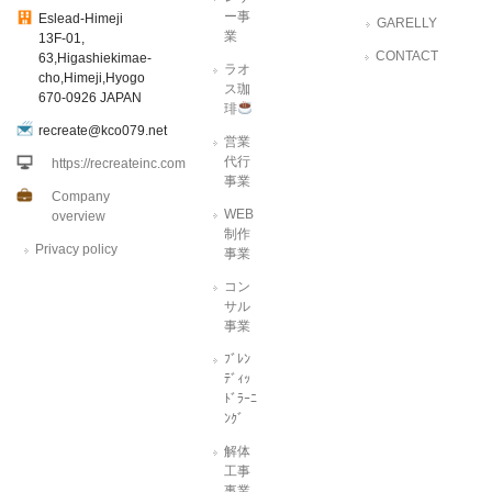
ー事
Eslead-Himeji
GARELLY
業
13F-01,
CONTACT
63,Higashiekimae-
ラオ
cho,Himeji,Hyogo
ス珈
670-0926 JAPAN
琲
recreate@kco079.net
営業
代行
https://recreateinc.com
事業
Company
WEB
overview
制作
Privacy policy
事業
コン
サル
事業
ﾌﾞﾚﾝ
ﾃﾞｨｯ
ﾄﾞﾗｰﾆ
ﾝｸﾞ
解体
工事
事業