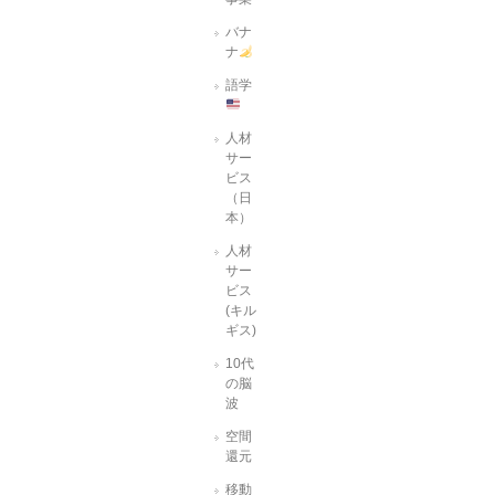
バナ
ナ
語学
人材
サー
ビス
（日
本）
人材
サー
ビス
(キル
ギス)
10代
の脳
波
空間
還元
移動