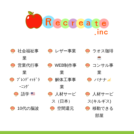
社会福祉事
レザー事業
ラオス珈琲
業
営業代行事
WEB制作事
コンサル事
業
業
業
ﾌﾞﾚﾝﾃﾞｨｯﾄﾞﾗ
解体工事事
バナナ
ｰﾆﾝｸﾞ
業
語学
人材サービ
人材サービ
ス（日本）
ス(キルギス)
10代の脳波
空間還元
移動できる
部屋