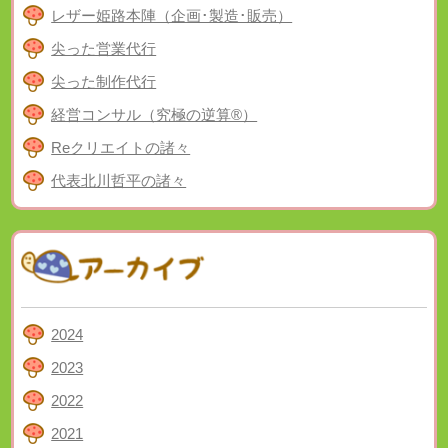
レザー姫路本陣（企画･製造･販売）
尖った営業代行
尖った制作代行
経営コンサル（究極の逆算®）
Reクリエイトの諸々
代表北川哲平の諸々
2024
2023
2022
2021