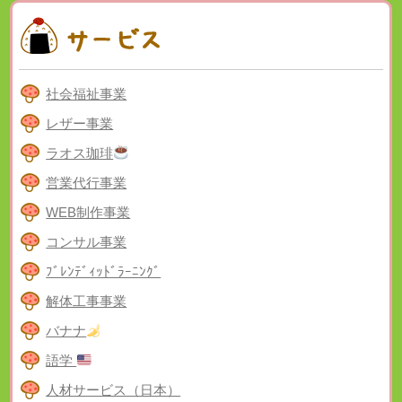
社会福祉事業
レザー事業
ラオス珈琲
営業代行事業
WEB制作事業
コンサル事業
ﾌﾞﾚﾝﾃﾞｨｯﾄﾞﾗｰﾆﾝｸﾞ
解体工事事業
バナナ
語学
人材サービス（日本）