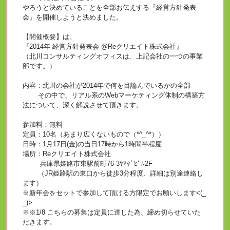
やろうと決めていることを全部お伝えする『経営方針発表
会』を開催しようと決めました。
【開催概要】は、
『2014年 経営方針発表会 @Reクリエイト株式会社』
（北川コンサルティングオフィスは、上記会社の一つの事業
部です。）
内容：北川の会社が2014年で何を目論んでいるかの全部
その中で、リアル系のWebマーケティング体制の構築方
法について、深く解説させて頂きます。
参加料：無料
定員：10名（あまり広くないもので（*^_^*））
日時：1月17日(金)の当日17時から1時間半程度
場所：Reクリエイト株式会社
兵庫県姫路市東駅前町76-3ﾔﾏﾀﾞﾋﾞﾙ2F
（JR姫路駅の東口から徒歩3分程度、詳細は別途連絡し
ます）
※新年会をセットで参加して頂ける方限定でお願いします<(_
_)>
※※1/8 こちらの募集は定員に達した為、締め切らせていた
だきます。