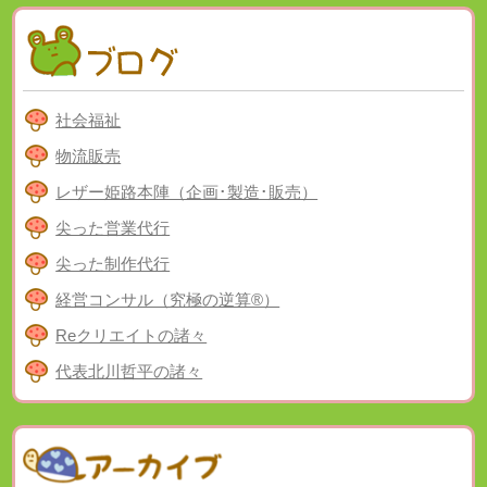
社会福祉
物流販売
レザー姫路本陣（企画･製造･販売）
尖った営業代行
尖った制作代行
経営コンサル（究極の逆算®）
Reクリエイトの諸々
代表北川哲平の諸々