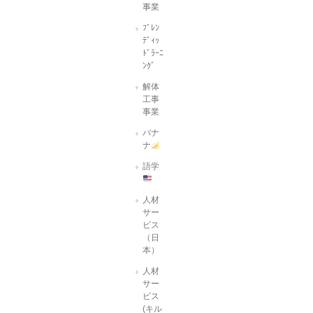
事業
ﾌﾞﾚﾝ
ﾃﾞｨｯ
ﾄﾞﾗｰﾆ
ﾝｸﾞ
解体
工事
事業
バナ
ナ
語学
人材
サー
ビス
（日
本）
人材
サー
ビス
(キル