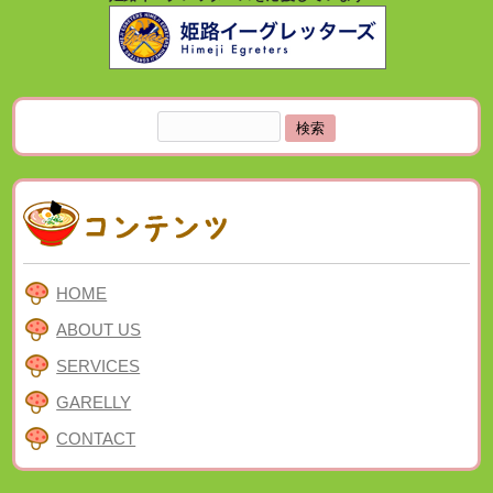
検
索:
HOME
ABOUT US
SERVICES
GARELLY
CONTACT