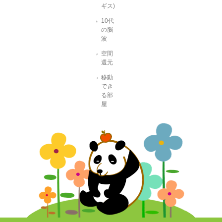
ギス)
10代
の脳
波
空間
還元
移動
でき
る部
屋