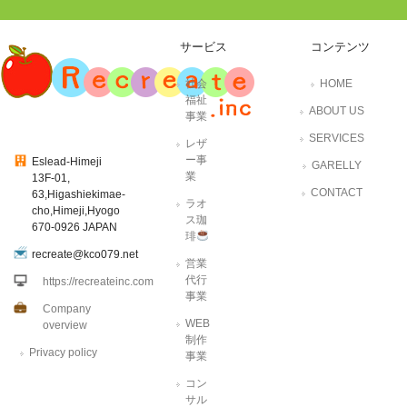
サービス
コンテンツ
社会
HOME
福祉
ABOUT US
事業
SERVICES
レザ
ー事
Eslead-Himeji
GARELLY
業
13F-01,
CONTACT
63,Higashiekimae-
ラオ
cho,Himeji,Hyogo
ス珈
670-0926 JAPAN
琲
recreate@kco079.net
営業
代行
https://recreateinc.com
事業
Company
WEB
overview
制作
Privacy policy
事業
コン
サル