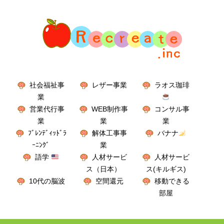
社会福祉事
レザー事業
ラオス珈琲
業
営業代行事
WEB制作事
コンサル事
業
業
業
ﾌﾞﾚﾝﾃﾞｨｯﾄﾞﾗ
解体工事事
バナナ
ｰﾆﾝｸﾞ
業
語学
人材サービ
人材サービ
ス（日本）
ス(キルギス)
10代の脳波
空間還元
移動できる
部屋