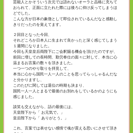
芸能人とかそういう次元では語れないオーラと品格に充ちて
おられて、正面に立たれた際には後ろに仰け反ってしまうほ
どでした。
こんな方が日本の象徴として即位されているんだなと感動し
きりだったのを覚えてます。
２回目となった今回、
それどころか日本人に生まれて良かったと深く感じてしまう
１週間になりました。
今回も天皇皇后両陛下にご会釈賜る機会を頂けたのですが、
前回に増しての長時間、勤労奉仕の面々に対して、本当に心
温まるお言葉の数々を頂きました。
一つ一つのやり取りを拝見して、
本当に心から国民一人一人のことを思ってらっしゃるんだな
と分かりますし、
このたびに関しては退位の時期も決まり、
国民一人一人とまるで最後のお別れをしているかのようにも
感じました。
談笑も交えながら、話の最後には、
天皇陛下から「 お元気で。」
皇后陛下から「 ありがとう。」
これ、言葉では表せない感情で魂が震える思いにさせて頂き