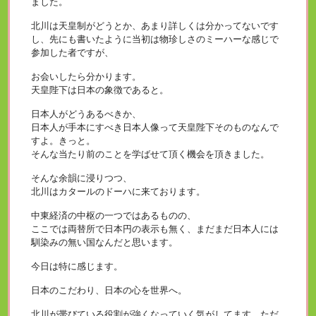
ました。
北川は天皇制がどうとか、あまり詳しくは分かってないです
し、先にも書いたように当初は物珍しさのミーハーな感じで
参加した者ですが、
お会いしたら分かります。
天皇陛下は日本の象徴であると。
日本人がどうあるべきか、
日本人が手本にすべき日本人像って天皇陛下そのものなんで
すよ。きっと。
そんな当たり前のことを学ばせて頂く機会を頂きました。
そんな余韻に浸りつつ、
北川はカタールのドーハに来ております。
中東経済の中枢の一つではあるものの、
ここでは両替所で日本円の表示も無く、まだまだ日本人には
馴染みの無い国なんだと思います。
今日は特に感じます。
日本のこだわり、日本の心を世界へ。
北川が帯びている役割が強くなっていく気がしてます。ただ