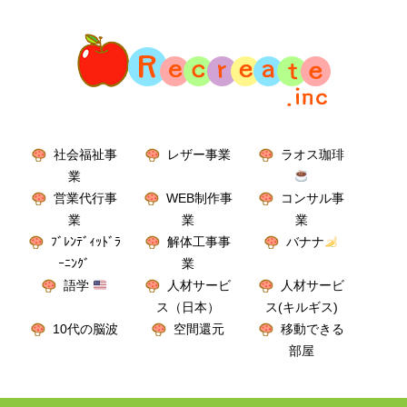
社会福祉事
レザー事業
ラオス珈琲
業
営業代行事
WEB制作事
コンサル事
業
業
業
ﾌﾞﾚﾝﾃﾞｨｯﾄﾞﾗ
解体工事事
バナナ
ｰﾆﾝｸﾞ
業
語学
人材サービ
人材サービ
ス（日本）
ス(キルギス)
10代の脳波
空間還元
移動できる
部屋