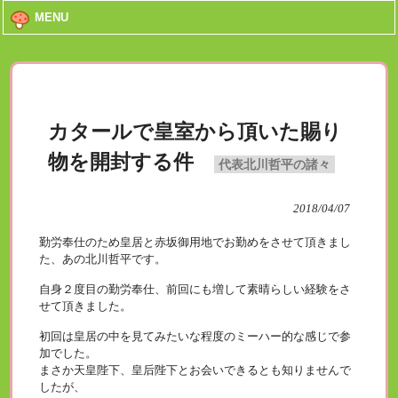
MENU
カタールで皇室から頂いた賜り
物を開封する件
代表北川哲平の諸々
2018/04/07
勤労奉仕のため皇居と赤坂御用地でお勤めをさせて頂きまし
た、あの北川哲平です。
自身２度目の勤労奉仕、前回にも増して素晴らしい経験をさ
せて頂きました。
初回は皇居の中を見てみたいな程度のミーハー的な感じで参
加でした。
まさか天皇陛下、皇后陛下とお会いできるとも知りませんで
したが、