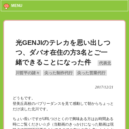
MENU
光GENJIのテレカを思い出しつ
つ、ダバオ在住の方3名とご一
緒できることになった件
代表北
川哲平の諸々
尖った制作代行
尖った営業代行
2017/12/21
どうもです。
登美丘高校のバブリーダンスを見て感動して朝からちょっと
だけ涙した北川です。
ちょい長いですがURLつけとくので興味ある方はお時間ある
時にご覧ください☆彡（当動画のきっかけになった動画は現