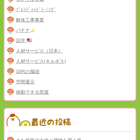
ﾌﾞﾚﾝﾃﾞｨｯﾄﾞﾗｰﾆﾝｸﾞ
解体工事事業
バナナ
語学
人材サービス（日本）
人材サービス(キルギス)
10代の脳波
空間還元
移動できる部屋