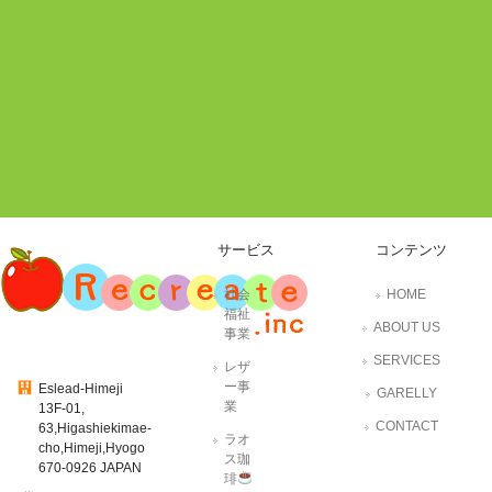
サービス
コンテンツ
社会
HOME
福祉
ABOUT US
事業
SERVICES
レザ
ー事
Eslead-Himeji
GARELLY
業
13F-01,
CONTACT
63,Higashiekimae-
ラオ
cho,Himeji,Hyogo
ス珈
670-0926 JAPAN
琲