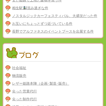
また姫路で土地と建物を買う件
相生駅
混み過ぎな件
ノスタルジックカーフェスティバル、大盛況だった件
お互いにちょっとずつ近づいている件
長野でアルファネスのイベントブースを出展する件
社会福祉
物流販売
レザー姫路本陣（企画･製造･販売）
尖った営業代行
尖った制作代行