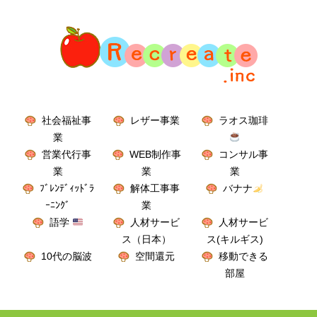
社会福祉事
レザー事業
ラオス珈琲
業
営業代行事
WEB制作事
コンサル事
業
業
業
ﾌﾞﾚﾝﾃﾞｨｯﾄﾞﾗ
解体工事事
バナナ
ｰﾆﾝｸﾞ
業
語学
人材サービ
人材サービ
ス（日本）
ス(キルギス)
10代の脳波
空間還元
移動できる
部屋