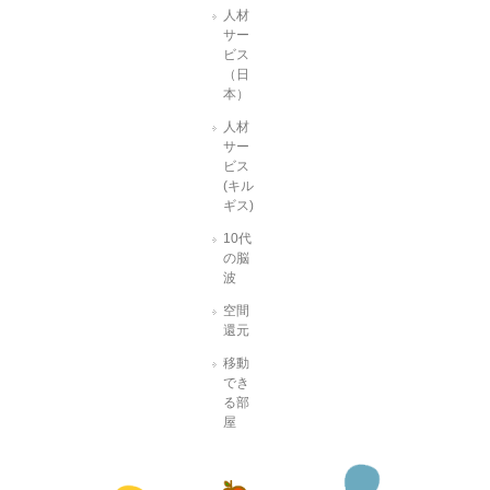
人材
サー
ビス
（日
本）
人材
サー
ビス
(キル
ギス)
10代
の脳
波
空間
還元
移動
でき
る部
屋