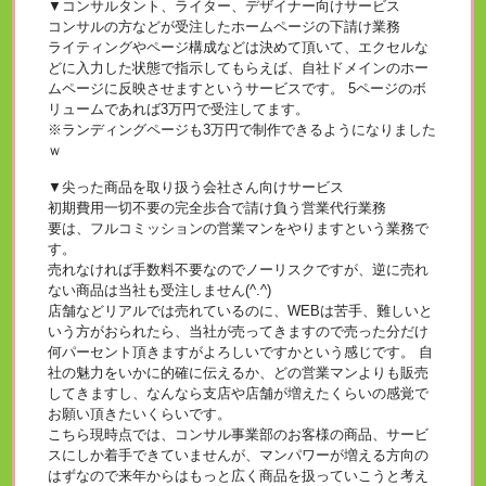
▼コンサルタント、ライター、デザイナー向けサービス
コンサルの方などが受注したホームページの下請け業務
ライティングやページ構成などは決めて頂いて、エクセルな
どに入力した状態で指示してもらえば、自社ドメインのホー
ムページに反映させますというサービスです。 5ページのボ
リュームであれば3万円で受注してます。
※ランディングページも3万円で制作できるようになりました
ｗ
▼尖った商品を取り扱う会社さん向けサービス
初期費用一切不要の完全歩合で請け負う営業代行業務
要は、フルコミッションの営業マンをやりますという業務で
す。
売れなければ手数料不要なのでノーリスクですが、逆に売れ
ない商品は当社も受注しません(^.^)
店舗などリアルでは売れているのに、WEBは苦手、難しいと
いう方がおられたら、当社が売ってきますので売った分だけ
何パーセント頂きますがよろしいですかという感じです。 自
社の魅力をいかに的確に伝えるか、どの営業マンよりも販売
してきますし、なんなら支店や店舗が増えたくらいの感覚で
お願い頂きたいくらいです。
こちら現時点では、コンサル事業部のお客様の商品、サービ
スにしか着手できていませんが、マンパワーが増える方向の
はずなので来年からはもっと広く商品を扱っていこうと考え