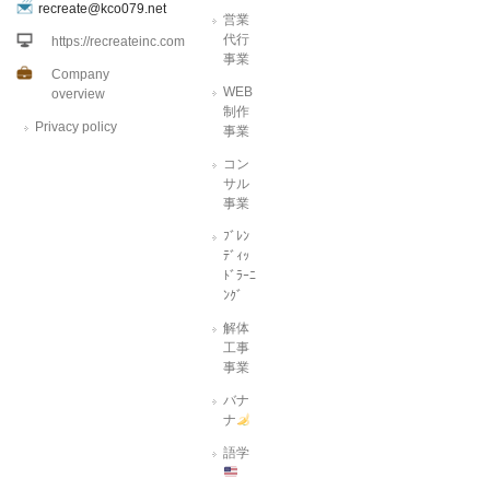
recreate@kco079.net
営業
代行
https://recreateinc.com
事業
Company
WEB
overview
制作
Privacy policy
事業
コン
サル
事業
ﾌﾞﾚﾝ
ﾃﾞｨｯ
ﾄﾞﾗｰﾆ
ﾝｸﾞ
解体
工事
事業
バナ
ナ
語学