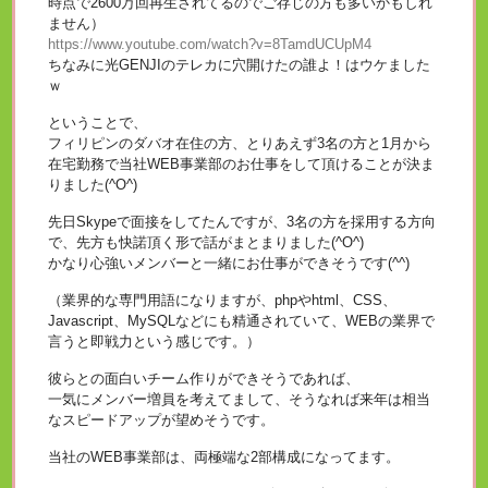
時点で2600万回再生されてるのでご存じの方も多いかもしれ
ません）
https://www.youtube.com/watch?v=8TamdUCUpM4
ちなみに光GENJIのテレカに穴開けたの誰よ！はウケました
ｗ
ということで、
フィリピンのダバオ在住の方、とりあえず3名の方と1月から
在宅勤務で当社WEB事業部のお仕事をして頂けることが決ま
りました(^O^)
先日Skypeで面接をしてたんですが、3名の方を採用する方向
で、先方も快諾頂く形で話がまとまりました(^O^)
かなり心強いメンバーと一緒にお仕事ができそうです(^^)
（業界的な専門用語になりますが、phpやhtml、CSS、
Javascript、MySQLなどにも精通されていて、WEBの業界で
言うと即戦力という感じです。）
彼らとの面白いチーム作りができそうであれば、
一気にメンバー増員を考えてまして、そうなれば来年は相当
なスピードアップが望めそうです。
当社のWEB事業部は、両極端な2部構成になってます。