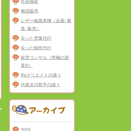
社会福祉
物流販売
レザー姫路本陣（企画･製
造･販売）
尖った営業代行
尖った制作代行
経営コンサル（究極の逆
算®）
Reクリエイトの諸々
代表北川哲平の諸々
»
2024