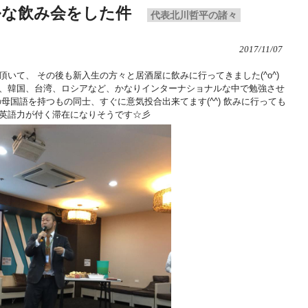
ルな飲み会をした件
代表北川哲平の諸々
2017/11/07
いて、 その後も新入生の方々と居酒屋に飲みに行ってきました(^o^)
、韓国、台湾、ロシアなど、かなりインターナショナルな中で勉強させ
母国語を持つもの同士、すぐに意気投合出来てます(^^) 飲みに行っても
英語力が付く滞在になりそうです☆彡