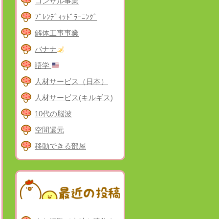
コンサル事業
ﾌﾞﾚﾝﾃﾞｨｯﾄﾞﾗｰﾆﾝｸﾞ
解体工事事業
バナナ
語学
人材サービス（日本）
人材サービス(キルギス)
10代の脳波
空間還元
移動できる部屋