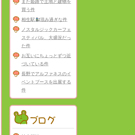
また姫路で土地と建物を
買う件
相生駅
混み過ぎな件
ノスタルジックカーフェ
スティバル、大盛況だっ
た件
お互いにちょっとずつ近
づいている件
長野でアルファネスのイ
ベントブースを出展する
件