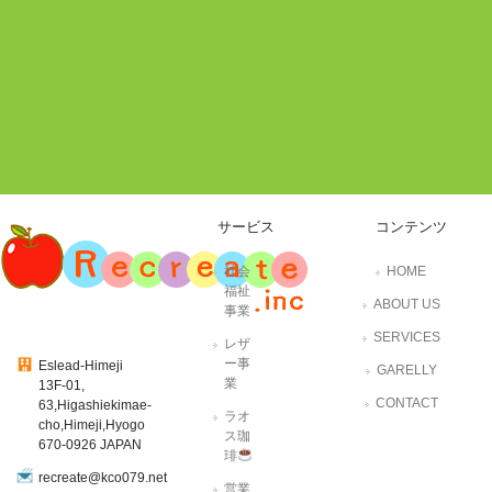
サービス
コンテンツ
社会
HOME
福祉
ABOUT US
事業
SERVICES
レザ
ー事
Eslead-Himeji
GARELLY
業
13F-01,
CONTACT
63,Higashiekimae-
ラオ
cho,Himeji,Hyogo
ス珈
670-0926 JAPAN
琲
recreate@kco079.net
営業