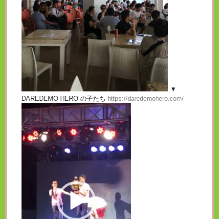
▼
DAREDEMO HERO の子たち
https://daredemohero.com/
動
画
プ
レ
ー
ヤ
ー