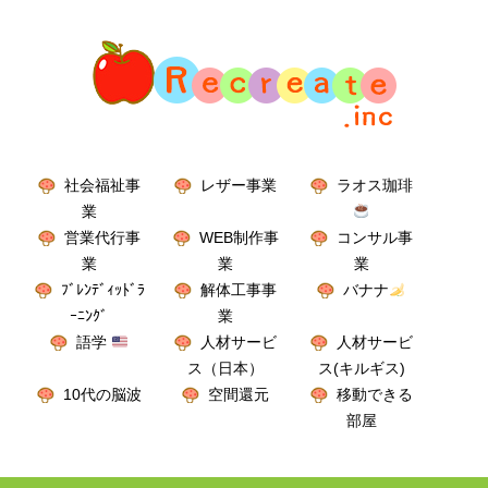
社会福祉事
レザー事業
ラオス珈琲
業
営業代行事
WEB制作事
コンサル事
業
業
業
ﾌﾞﾚﾝﾃﾞｨｯﾄﾞﾗ
解体工事事
バナナ
ｰﾆﾝｸﾞ
業
語学
人材サービ
人材サービ
ス（日本）
ス(キルギス)
10代の脳波
空間還元
移動できる
部屋