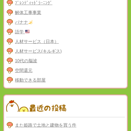
ﾌﾞﾚﾝﾃﾞｨｯﾄﾞﾗｰﾆﾝｸﾞ
解体工事事業
バナナ
語学
人材サービス（日本）
人材サービス(キルギス)
10代の脳波
空間還元
移動できる部屋
また姫路で土地と建物を買う件