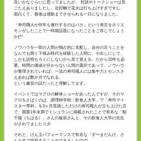
良いかなぐらいに思ってましたが、 対談やトークショーは見
ごたえありましたし、近距離で花火は打ち上げすぎですし、
面白くて、最後は感動までさせられる一日になりました。
「寿司職人が何年も修行するのはバカ」という発言をホリエ
モンがしたことで一時期話題になったことをご存じでしょう
か(^^ゞ
ノウハウを一部の人間が独占的に支配し、自分の言うことを
なんでも聞く下積み時代を経験した人間に、小出しにして、
しかも説明もろくにしないから見て覚える。だから10年も必
要。時間の価値が分からない人間の選択であって、ノウハウ
が整理されていれば、一流の寿司職人には集中力とセンスさ
えあれば数か月でなれる。
という趣旨の話だったと理解してます。
イベントではマグロの解体ショーがあったんですが、そのマ
グロをさばくのは、調理師学校「飲食人大学」で「寿司マイ
スター専科」を3ヶ月受講しただけの寿司職人が立ち上げた店
で、開業1年未満でミシュランに掲載されたことで有名な「鮨
千陽（ちはる）」さんの板前さんと、その飲食人大学の先生
がされてました☆彡
それと、けん玉パフォーマンスで有名な「ず〜まだんけ」さ
んも生で拝見することができました(^o^)