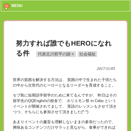
MENU
努力すれば誰でもHEROになれ
る件
代表北川哲平の諸々
社会福祉
2017/11/05
世界の貧困を解決する方法は、 貧困の中で生まれた子供たち
の中から次世代のヒーローとなるリーダーを育成すること。
セブ島に短期語学留学のために来てるんですが、 昨日はその
留学先のQQEnglishの校舎で、 ホリエモン祭 in Cebu という
イベントが開催されてまして、 英語のレッスンもさせて頂き
つつ、そちらにも参加させて頂きました(^.^)
あまりイベントの趣旨も理解しないままの参加だったので、
興味あるコンテンツだけサラッと見ながら、食事ができれば