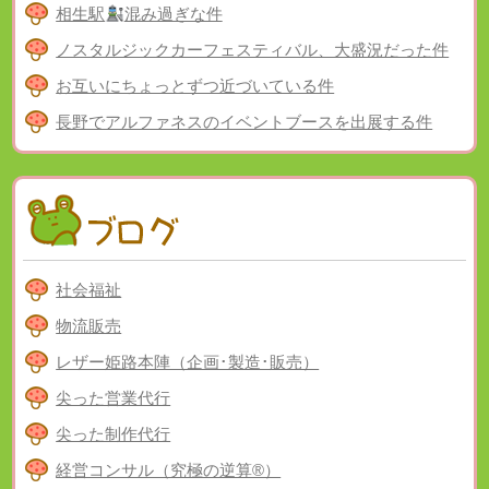
相生駅
混み過ぎな件
ノスタルジックカーフェスティバル、大盛況だった件
お互いにちょっとずつ近づいている件
長野でアルファネスのイベントブースを出展する件
社会福祉
物流販売
レザー姫路本陣（企画･製造･販売）
尖った営業代行
尖った制作代行
経営コンサル（究極の逆算®）