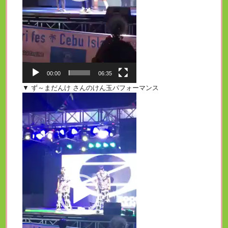
00:00
06:35
▼ ず～まだんけ さんのけん玉パフォーマンス
動
画
プ
レ
ー
ヤ
ー