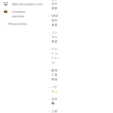
代行
https://recreateinc.com
事業
Company
WEB
overview
制作
Privacy policy
事業
コン
サル
事業
ﾌﾞﾚﾝ
ﾃﾞｨｯ
ﾄﾞﾗｰﾆ
ﾝｸﾞ
解体
工事
事業
バナ
ナ
語学
人材