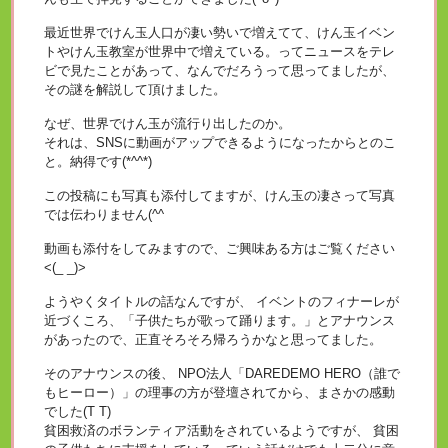
最近世界でけん玉人口が凄い勢いで増えてて、けん玉イベン
トやけん玉教室が世界中で増えている。ってニュースをテレ
ビで見たことがあって、なんでだろうって思ってましたが、
その謎を解説して頂けました。
なぜ、世界でけん玉が流行り出したのか。
それは、SNSに動画がアップできるようになったからとのこ
と。納得です(*^^*)
この投稿にも写真も添付してますが、けん玉の凄さって写真
では伝わりません(^^ゞ
動画も添付をしてみますので、ご興味ある方はご覧ください
<(_ _)>
ようやくタイトルの話なんですが、 イベントのフィナーレが
近づくころ、「子供たちが歌って踊ります。」とアナウンス
があったので、正直そろそろ帰ろうかなと思ってました。
そのアナウンスの後、 NPO法人「DAREDEMO HERO（誰で
もヒーロー）」の理事の方が登壇されてから、まさかの感動
でした(T T)
貧困救済のボランティア活動をされているようですが、 貧困