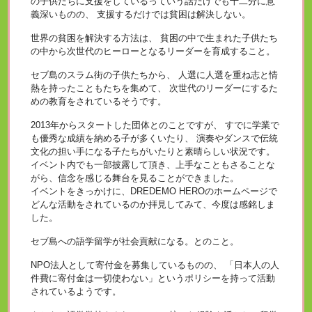
の子供たちに支援をしているっていう話だけでも十二分に意
義深いものの、 支援するだけでは貧困は解決しない。
世界の貧困を解決する方法は、 貧困の中で生まれた子供たち
の中から次世代のヒーローとなるリーダーを育成すること。
セブ島のスラム街の子供たちから、 人選に人選を重ね志と情
熱を持ったこともたちを集めて、 次世代のリーダーにするた
めの教育をされているそうです。
2013年からスタートした団体とのことですが、 すでに学業で
も優秀な成績を納める子が多くいたり、 演奏やダンスで伝統
文化の担い手になる子たちがいたりと素晴らしい状況です。
イベント内でも一部披露して頂き、上手なこともさることな
がら、信念を感じる舞台を見ることができました。
イベントをきっかけに、DREDEMO HEROのホームページで
どんな活動をされているのか拝見してみて、今度は感銘しま
した。
セブ島への語学留学が社会貢献になる。とのこと。
NPO法人として寄付金を募集しているものの、 「日本人の人
件費に寄付金は一切使わない」というポリシーを持って活動
されているようです。