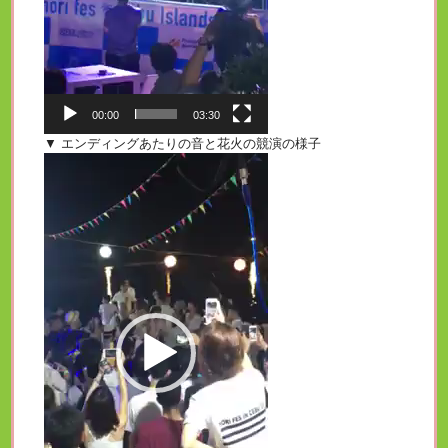
00:00
03:30
▼ エンディングあたりの音と花火の競演の様子
動
画
プ
レ
ー
ヤ
ー