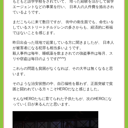
もともと語学学校をされていて、 培った経験を活かして留学
エージェントなどの事業を行い、 日本人の人件費を捻出され
ているようです。
まだこちらに来て数日ですが、 街中の衛生面でも、命乞いを
しているストリートチルドレンの多さからも、経済的に裕福
ではないことを感じます。
昨日出会った現地で起業している方に聞きましたが、 日本人
が被害者になる犯罪も相当多いようです。
殺人事件は毎年、睡眠薬を飲まされての強盗事件は毎月、ス
リや窃盗は毎日のようです(*^^*)
これらの問題も貧困がなくなれば、その大半は無くなると思
います。
そのような治安状態の中、自己犠牲を厭わず、正面突破で貧
困と闘われている方々こそHEROだなと感じました。
そんなHEROたちに育てられた子供たちが、次のHEROにな
っていく日が来るんだと思います。