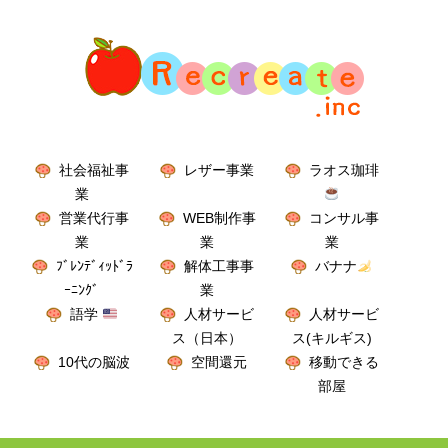
社会福祉事
レザー事業
ラオス珈琲
業
営業代行事
WEB制作事
コンサル事
業
業
業
ﾌﾞﾚﾝﾃﾞｨｯﾄﾞﾗ
解体工事事
バナナ
ｰﾆﾝｸﾞ
業
語学
人材サービ
人材サービ
ス（日本）
ス(キルギス)
10代の脳波
空間還元
移動できる
部屋