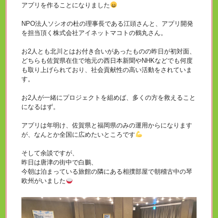
アプリを作ることになりました
NPO法人ソシオの杜の理事長である江頭さんと、アプリ開発
を担当頂く株式会社アイネットマコトの鶴丸さん。
お2人とも北川とはお付き合いがあったものの昨日が初対面、
どちらも佐賀県在住で地元の西日本新聞やNHKなどでも何度
も取り上げられており、社会貢献性の高い活動をされていま
す。
お2人が一緒にプロジェクトを組めば、多くの方を救えること
になるはず。
アプリは年明け、佐賀県と福岡県のみの運用からになります
が、なんとか全国に広めたいところです
そして余談ですが、
昨日は唐津の街中で白鵬、
今朝は泊まっている旅館の隣にある相撲部屋で朝稽古中の琴
欧州がいました