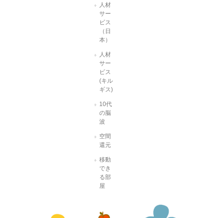
人材
サー
ビス
（日
本）
人材
サー
ビス
(キル
ギス)
10代
の脳
波
空間
還元
移動
でき
る部
屋