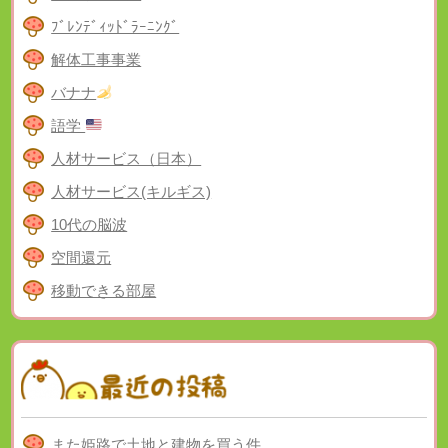
ﾌﾞﾚﾝﾃﾞｨｯﾄﾞﾗｰﾆﾝｸﾞ
解体工事事業
バナナ
語学
人材サービス（日本）
人材サービス(キルギス)
10代の脳波
空間還元
移動できる部屋
また姫路で土地と建物を買う件