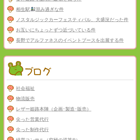
相生駅
混み過ぎな件
ノスタルジックカーフェスティバル、大盛況だった件
お互いにちょっとずつ近づいている件
長野でアルファネスのイベントブースを出展する件
社会福祉
物流販売
レザー姫路本陣（企画･製造･販売）
尖った営業代行
尖った制作代行
経営コンサル（究極の逆算®）