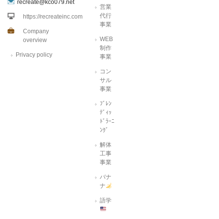
recreate@kco079.net
営業
代行
https://recreateinc.com
事業
Company
WEB
overview
制作
Privacy policy
事業
コン
サル
事業
ﾌﾞﾚﾝ
ﾃﾞｨｯ
ﾄﾞﾗｰﾆ
ﾝｸﾞ
解体
工事
事業
バナ
ナ
語学