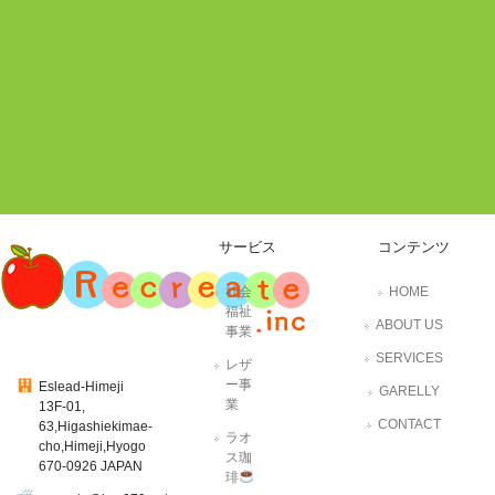
サービス
コンテンツ
社会
HOME
福祉
ABOUT US
事業
SERVICES
レザ
ー事
Eslead-Himeji
GARELLY
業
13F-01,
CONTACT
63,Higashiekimae-
ラオ
cho,Himeji,Hyogo
ス珈
670-0926 JAPAN
琲