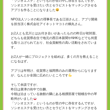
「ソシオエステ」というものが世の中に存在するんですが、
ソシオエステを受けたい方とセラピストをマッチングさせる
アプリを作ることになりました
NPO法人ソシオの杜の理事長である江頭さんと、アプリ開発
を担当頂く株式会社アイネットマコトの鶴丸さん。
お2人とも北川とはお付き合いがあったものの昨日が初対面、
どちらも佐賀県在住で地元の西日本新聞やNHKなどでも何度
も取り上げられており、社会貢献性の高い活動をされていま
す。
お2人が一緒にプロジェクトを組めば、多くの方を救えること
になるはず。
アプリは年明け、佐賀県と福岡県のみの運用からになります
が、なんとか全国に広めたいところです
そして余談ですが、
昨日は唐津の街中で白鵬、
今朝は泊まっている旅館の隣にある相撲部屋で朝稽古中の琴
欧州がいました
「ソシオエステ」というものが世の中に存在するんですが、
ソシオエステを受けたい方とセラピストをマッチングさせる