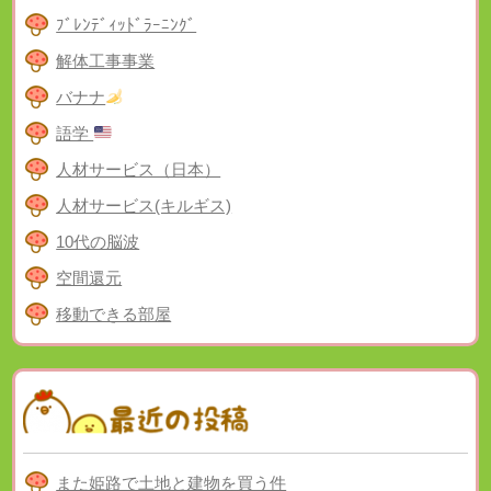
ﾌﾞﾚﾝﾃﾞｨｯﾄﾞﾗｰﾆﾝｸﾞ
解体工事事業
バナナ
語学
人材サービス（日本）
人材サービス(キルギス)
10代の脳波
空間還元
移動できる部屋
また姫路で土地と建物を買う件