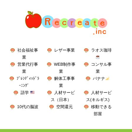
社会福祉事
レザー事業
ラオス珈琲
業
営業代行事
WEB制作事
コンサル事
業
業
業
ﾌﾞﾚﾝﾃﾞｨｯﾄﾞﾗ
解体工事事
バナナ
ｰﾆﾝｸﾞ
業
語学
人材サービ
人材サービ
ス（日本）
ス(キルギス)
10代の脳波
空間還元
移動できる
部屋