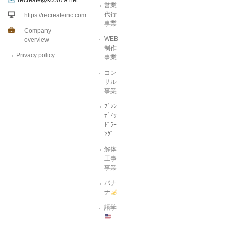
営業
代行
https://recreateinc.com
事業
Company
WEB
overview
制作
Privacy policy
事業
コン
サル
事業
ﾌﾞﾚﾝ
ﾃﾞｨｯ
ﾄﾞﾗｰﾆ
ﾝｸﾞ
解体
工事
事業
バナ
ナ
語学