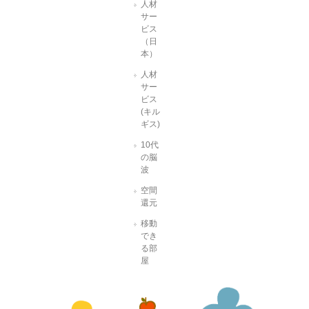
人材
サー
ビス
（日
本）
人材
サー
ビス
(キル
ギス)
10代
の脳
波
空間
還元
移動
でき
る部
屋