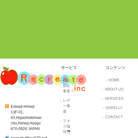
サービス
コンテンツ
社会
HOME
福祉
ABOUT US
事業
SERVICES
レザ
ー事
Eslead-Himeji
GARELLY
業
13F-01,
CONTACT
63,Higashiekimae-
ラオ
cho,Himeji,Hyogo
ス珈
670-0926 JAPAN
琲
recreate@kco079.net