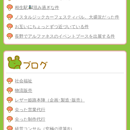
相生駅
混み過ぎな件
ノスタルジックカーフェスティバル、大盛況だった件
お互いにちょっとずつ近づいている件
長野でアルファネスのイベントブースを出展する件
社会福祉
物流販売
レザー姫路本陣（企画･製造･販売）
尖った営業代行
尖った制作代行
経営コンサル（究極の逆算®）