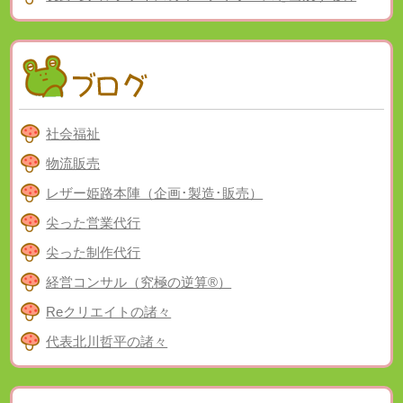
社会福祉
物流販売
レザー姫路本陣（企画･製造･販売）
尖った営業代行
尖った制作代行
経営コンサル（究極の逆算®）
Reクリエイトの諸々
代表北川哲平の諸々