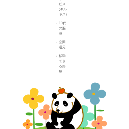
ビス
(キル
ギス)
10代
の脳
波
空間
還元
移動
でき
る部
屋