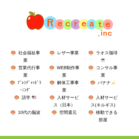
社会福祉事
レザー事業
ラオス珈琲
業
営業代行事
WEB制作事
コンサル事
業
業
業
ﾌﾞﾚﾝﾃﾞｨｯﾄﾞﾗ
解体工事事
バナナ
ｰﾆﾝｸﾞ
業
語学
人材サービ
人材サービ
ス（日本）
ス(キルギス)
10代の脳波
空間還元
移動できる
部屋