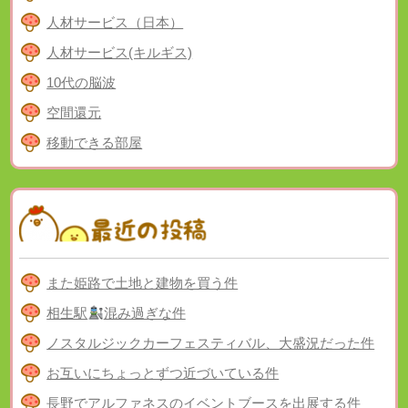
人材サービス（日本）
人材サービス(キルギス)
10代の脳波
空間還元
移動できる部屋
また姫路で土地と建物を買う件
相生駅
混み過ぎな件
ノスタルジックカーフェスティバル、大盛況だった件
お互いにちょっとずつ近づいている件
長野でアルファネスのイベントブースを出展する件