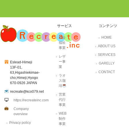
サービス
コンテンツ
社会
HOME
福祉
ABOUT US
事業
SERVICES
レザ
ー事
Eslead-Himeji
GARELLY
業
13F-01,
CONTACT
63,Higashiekimae-
ラオ
cho,Himeji,Hyogo
ス珈
670-0926 JAPAN
琲
recreate@kco079.net
営業
代行
https://recreateinc.com
事業
Company
WEB
overview
制作
Privacy policy
事業