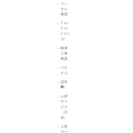
コン
サル
事業
ﾌﾞﾚﾝ
ﾃﾞｨｯ
ﾄﾞﾗｰﾆ
ﾝｸﾞ
解体
工事
事業
バナ
ナ
語学
人材
サー
ビス
（日
本）
人材
サー