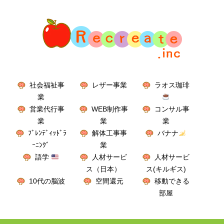
社会福祉事
レザー事業
ラオス珈琲
業
営業代行事
WEB制作事
コンサル事
業
業
業
ﾌﾞﾚﾝﾃﾞｨｯﾄﾞﾗ
解体工事事
バナナ
ｰﾆﾝｸﾞ
業
語学
人材サービ
人材サービ
ス（日本）
ス(キルギス)
10代の脳波
空間還元
移動できる
部屋