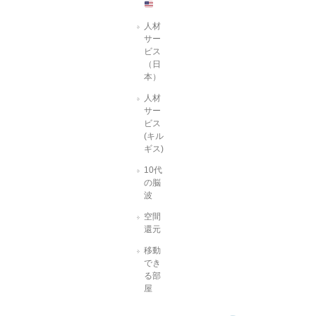
人材
サー
ビス
（日
本）
人材
サー
ビス
(キル
ギス)
10代
の脳
波
空間
還元
移動
でき
る部
屋