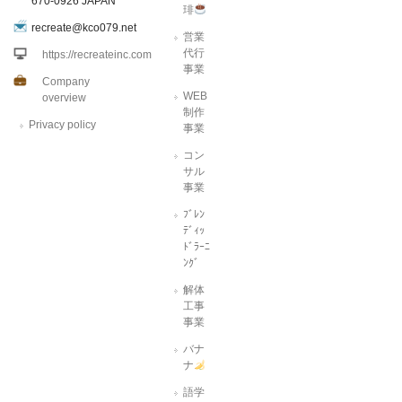
670-0926 JAPAN
琲
recreate@kco079.net
営業
代行
https://recreateinc.com
事業
Company
WEB
overview
制作
Privacy policy
事業
コン
サル
事業
ﾌﾞﾚﾝ
ﾃﾞｨｯ
ﾄﾞﾗｰﾆ
ﾝｸﾞ
解体
工事
事業
バナ
ナ
語学