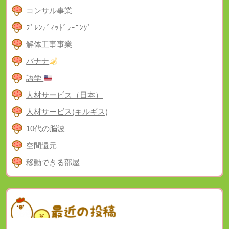
コンサル事業
ﾌﾞﾚﾝﾃﾞｨｯﾄﾞﾗｰﾆﾝｸﾞ
解体工事事業
バナナ
語学
人材サービス（日本）
人材サービス(キルギス)
10代の脳波
空間還元
移動できる部屋