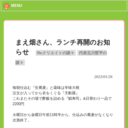
MENU
まえ畑さん、ランチ再開のお知
らせ
Reクリエイトの諸々
代表北川哲平の
諸々
2023/01/26
毎朝仕込む『生蕎麦』と薬味は辛味大根
注文が入ってから衣をくぐる『天麩羅』
これまたその場で酢飯を詰める『鯖寿司』&日替わり一品で
2200円
火曜日から金曜日午前11時半から、仕込みの蕎麦がなくなり
次第終了。