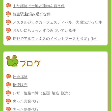
また姫路で土地と建物を買う件
相生駅
混み過ぎな件
ノスタルジックカーフェスティバル、大盛況だった件
お互いにちょっとずつ近づいている件
長野でアルファネスのイベントブースを出展する件
社会福祉
物流販売
レザー姫路本陣（企画･製造･販売）
尖った営業代行
尖った制作代行