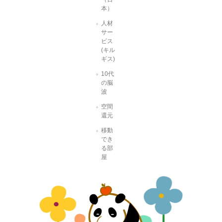
本）
人材
サー
ビス
(キル
ギス)
10代
の脳
波
空間
還元
移動
でき
る部
屋