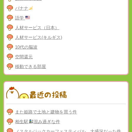
バナナ
語学
人材サービス（日本）
人材サービス(キルギス)
10代の脳波
空間還元
移動できる部屋
また姫路で土地と建物を買う件
相生駅
混み過ぎな件
ノスタルジックカーフェスティバル、大盛況だった件