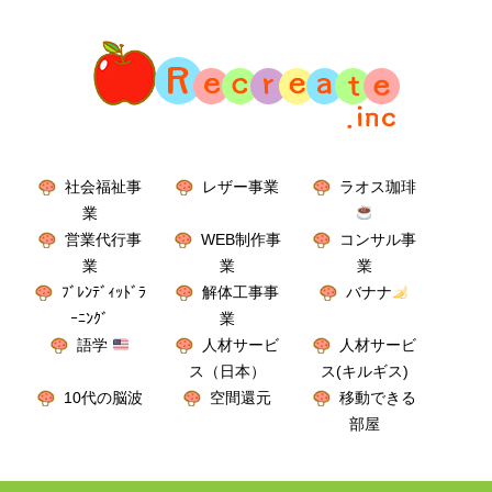
社会福祉事
レザー事業
ラオス珈琲
業
営業代行事
WEB制作事
コンサル事
業
業
業
ﾌﾞﾚﾝﾃﾞｨｯﾄﾞﾗ
解体工事事
バナナ
ｰﾆﾝｸﾞ
業
語学
人材サービ
人材サービ
ス（日本）
ス(キルギス)
10代の脳波
空間還元
移動できる
部屋