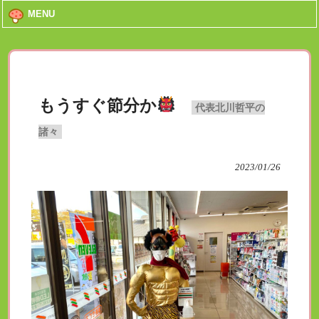
MENU
もうすぐ節分か
代表北川哲平の
諸々
2023/01/26