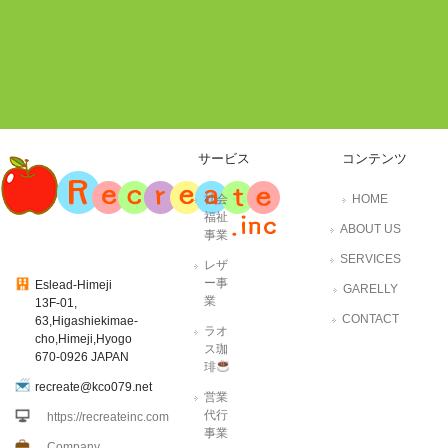
サービス
コンテンツ
社会
HOME
福祉
ABOUT US
事業
SERVICES
レザ
ー事
Eslead-Himeji
GARELLY
業
13F-01,
CONTACT
63,Higashiekimae-
ラオ
cho,Himeji,Hyogo
ス珈
670-0926 JAPAN
琲
recreate@kco079.net
営業
代行
https://recreateinc.com
事業
Company