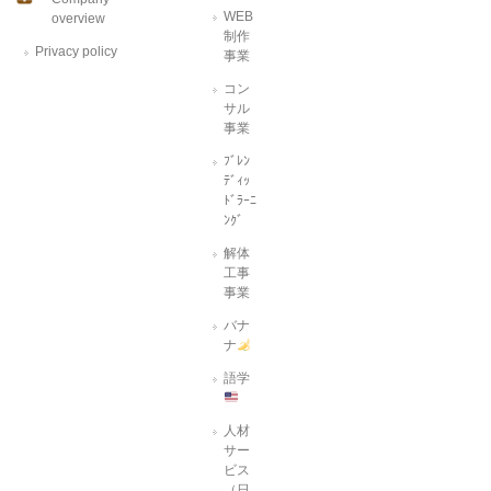
WEB
overview
制作
Privacy policy
事業
コン
サル
事業
ﾌﾞﾚﾝ
ﾃﾞｨｯ
ﾄﾞﾗｰﾆ
ﾝｸﾞ
解体
工事
事業
バナ
ナ
語学
人材
サー
ビス
（日