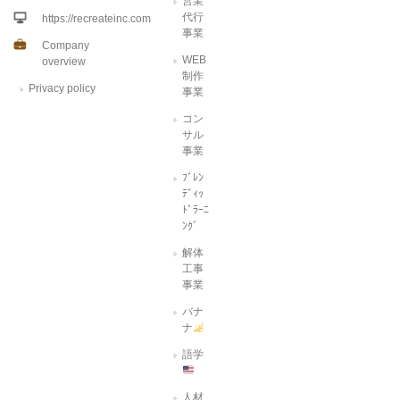
営業
代行
https://recreateinc.com
事業
Company
WEB
overview
制作
Privacy policy
事業
コン
サル
事業
ﾌﾞﾚﾝ
ﾃﾞｨｯ
ﾄﾞﾗｰﾆ
ﾝｸﾞ
解体
工事
事業
バナ
ナ
語学
人材