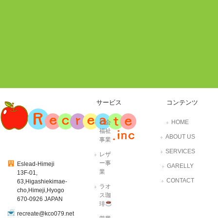
サービス
コンテンツ
社会
HOME
福祉
ABOUT US
事業
SERVICES
レザ
ー事
Eslead-Himeji
GARELLY
業
13F-01,
CONTACT
63,Higashiekimae-
ラオ
cho,Himeji,Hyogo
ス珈
670-0926 JAPAN
琲
recreate@kco079.net