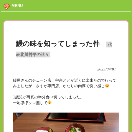
MENU
鰻の味を知ってしまった件
代
表北川哲平の諸々
2023/04/01
鰻屋さんのチェーン店、宇奈ととが近くに出来たので行って
みましたが、さすが専門店。かなりの肉厚で良い感じ
1歳児が写真の半分食べ切ってしまった。
一応ほぼタレ無しで