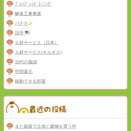
ﾌﾞﾚﾝﾃﾞｨｯﾄﾞﾗｰﾆﾝｸﾞ
解体工事事業
バナナ
語学
人材サービス（日本）
人材サービス(キルギス)
10代の脳波
空間還元
移動できる部屋
また姫路で土地と建物を買う件