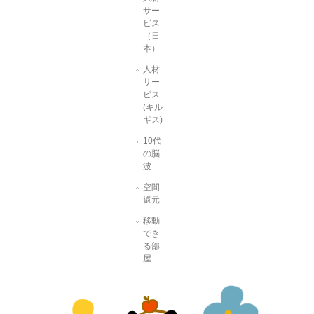
サー
ビス
（日
本）
人材
サー
ビス
(キル
ギス)
10代
の脳
波
空間
還元
移動
でき
る部
屋