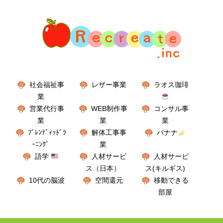
社会福祉事
レザー事業
ラオス珈琲
業
営業代行事
WEB制作事
コンサル事
業
業
業
ﾌﾞﾚﾝﾃﾞｨｯﾄﾞﾗ
解体工事事
バナナ
ｰﾆﾝｸﾞ
業
語学
人材サービ
人材サービ
ス（日本）
ス(キルギス)
10代の脳波
空間還元
移動できる
部屋