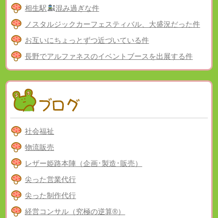
相生駅
混み過ぎな件
ノスタルジックカーフェスティバル、大盛況だった件
お互いにちょっとずつ近づいている件
長野でアルファネスのイベントブースを出展する件
社会福祉
物流販売
レザー姫路本陣（企画･製造･販売）
尖った営業代行
尖った制作代行
経営コンサル（究極の逆算®）