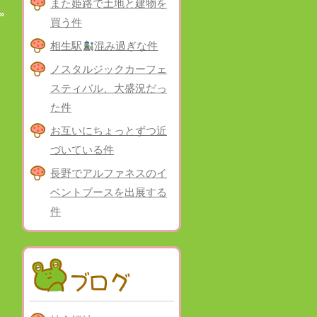
また姫路で土地と建物を
»
買う件
相生駅
混み過ぎな件
ノスタルジックカーフェ
スティバル、大盛況だっ
た件
お互いにちょっとずつ近
づいている件
長野でアルファネスのイ
ベントブースを出展する
件