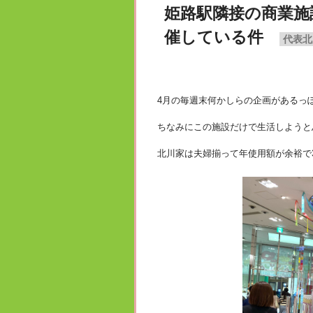
姫路駅隣接の商業施
催している件
代表北
4月の毎週末何かしらの企画があるっ
ちなみにこの施設だけで生活しようと
北川家は夫婦揃って年使用額が余裕で