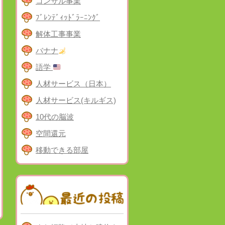
コンサル事業
ﾌﾞﾚﾝﾃﾞｨｯﾄﾞﾗｰﾆﾝｸﾞ
解体工事事業
バナナ
語学
人材サービス（日本）
人材サービス(キルギス)
10代の脳波
空間還元
移動できる部屋