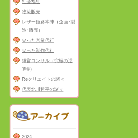
社会福祉
物流販売
レザー姫路本陣（企画･製
造･販売）
尖った営業代行
尖った制作代行
経営コンサル（究極の逆
算®）
Reクリエイトの諸々
代表北川哲平の諸々
2024