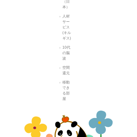
（日
本）
人材
サー
ビス
(キル
ギス)
10代
の脳
波
空間
還元
移動
でき
る部
屋