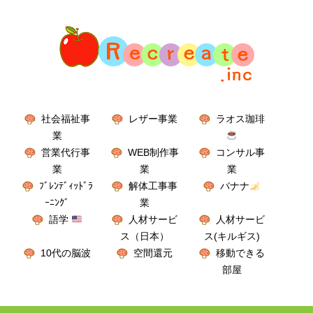
社会福祉事
レザー事業
ラオス珈琲
業
営業代行事
WEB制作事
コンサル事
業
業
業
ﾌﾞﾚﾝﾃﾞｨｯﾄﾞﾗ
解体工事事
バナナ
ｰﾆﾝｸﾞ
業
語学
人材サービ
人材サービ
ス（日本）
ス(キルギス)
10代の脳波
空間還元
移動できる
部屋