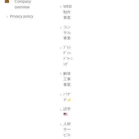
Company
WEB
overview
制作
Privacy policy
事業
コン
サル
事業
ﾌﾞﾚﾝ
ﾃﾞｨｯ
ﾄﾞﾗｰﾆ
ﾝｸﾞ
解体
工事
事業
バナ
ナ
語学
人材
サー
ビス