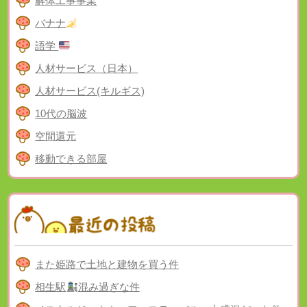
解体工事事業
バナナ
語学
人材サービス（日本）
人材サービス(キルギス)
10代の脳波
空間還元
移動できる部屋
また姫路で土地と建物を買う件
相生駅
混み過ぎな件