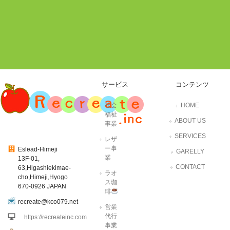
サービス
コンテンツ
社会
HOME
福祉
ABOUT US
事業
SERVICES
レザ
ー事
Eslead-Himeji
GARELLY
業
13F-01,
CONTACT
63,Higashiekimae-
ラオ
cho,Himeji,Hyogo
ス珈
670-0926 JAPAN
琲
recreate@kco079.net
営業
代行
https://recreateinc.com
事業