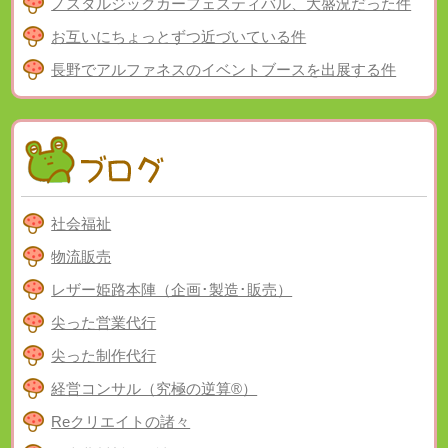
ノスタルジックカーフェスティバル、大盛況だった件
お互いにちょっとずつ近づいている件
長野でアルファネスのイベントブースを出展する件
社会福祉
物流販売
レザー姫路本陣（企画･製造･販売）
尖った営業代行
尖った制作代行
経営コンサル（究極の逆算®）
Reクリエイトの諸々