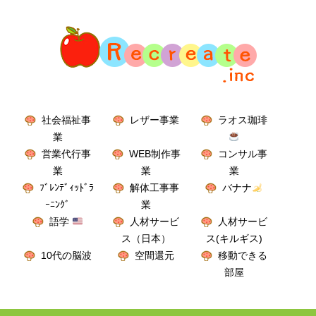
社会福祉事
レザー事業
ラオス珈琲
業
営業代行事
WEB制作事
コンサル事
業
業
業
ﾌﾞﾚﾝﾃﾞｨｯﾄﾞﾗ
解体工事事
バナナ
ｰﾆﾝｸﾞ
業
語学
人材サービ
人材サービ
ス（日本）
ス(キルギス)
10代の脳波
空間還元
移動できる
部屋