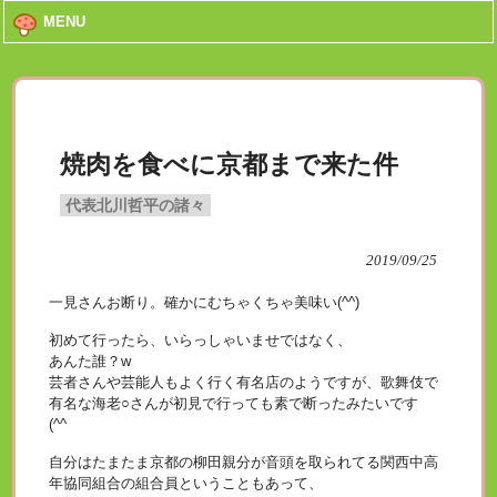
MENU
焼肉を食べに京都まで来た件
代表北川哲平の諸々
2019/09/25
一見さんお断り。確かにむちゃくちゃ美味い(^^)
初めて行ったら、いらっしゃいませではなく、
あんた誰？w
芸者さんや芸能人もよく行く有名店のようですが、歌舞伎で
有名な海老○さんが初見で行っても素で断ったみたいです
(^^ゞ
自分はたまたま京都の柳田親分が音頭を取られてる関西中高
年協同組合の組合員ということもあって、