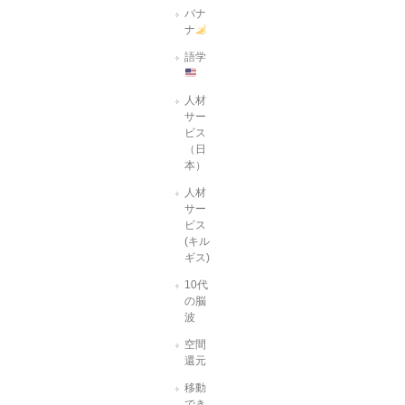
バナ
ナ
語学
人材
サー
ビス
（日
本）
人材
サー
ビス
(キル
ギス)
10代
の脳
波
空間
還元
移動
でき