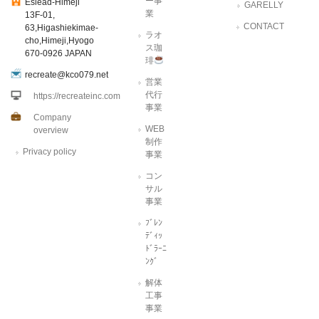
ー事
Eslead-Himeji
GARELLY
業
13F-01,
CONTACT
63,Higashiekimae-
ラオ
cho,Himeji,Hyogo
ス珈
670-0926 JAPAN
琲
recreate@kco079.net
営業
代行
https://recreateinc.com
事業
Company
WEB
overview
制作
Privacy policy
事業
コン
サル
事業
ﾌﾞﾚﾝ
ﾃﾞｨｯ
ﾄﾞﾗｰﾆ
ﾝｸﾞ
解体
工事
事業