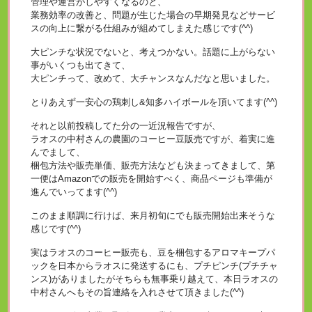
管理や運営がしやすくなるのと、
業務効率の改善と、問題が生じた場合の早期発見などサービ
スの向上に繋がる仕組みが組めてしまえた感じです(^^)
大ピンチな状況でないと、考えつかない。話題に上がらない
事がいくつも出てきて、
大ピンチって、改めて、大チャンスなんだなと思いました。
とりあえず一安心の鶏刺し&知多ハイボールを頂いてます(^^)
それと以前投稿してた分の一近況報告ですが、
ラオスの中村さんの農園のコーヒー豆販売ですが、着実に進
んでまして、
梱包方法や販売単価、販売方法なども決まってきまして、第
一便はAmazonでの販売を開始すべく、商品ページも準備が
進んでいってます(^^)
このまま順調に行けば、来月初旬にでも販売開始出来そうな
感じです(^^)
実はラオスのコーヒー販売も、豆を梱包するアロマキープパ
ックを日本からラオスに発送するにも、プチピンチ(プチチャ
ンス)がありましたがそちらも無事乗り越えて、本日ラオスの
中村さんへもその旨連絡を入れさせて頂きました(^^)