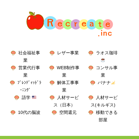
社会福祉事
レザー事業
ラオス珈琲
業
営業代行事
WEB制作事
コンサル事
業
業
業
ﾌﾞﾚﾝﾃﾞｨｯﾄﾞﾗ
解体工事事
バナナ
ｰﾆﾝｸﾞ
業
語学
人材サービ
人材サービ
ス（日本）
ス(キルギス)
10代の脳波
空間還元
移動できる
部屋