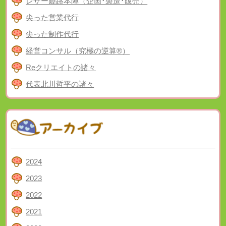
レザー姫路本陣（企画･製造･販売）
尖った営業代行
尖った制作代行
経営コンサル（究極の逆算®）
Reクリエイトの諸々
代表北川哲平の諸々
2024
2023
2022
2021