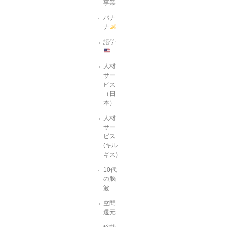
事業
バナ
ナ
語学
人材
サー
ビス
（日
本）
人材
サー
ビス
(キル
ギス)
10代
の脳
波
空間
還元