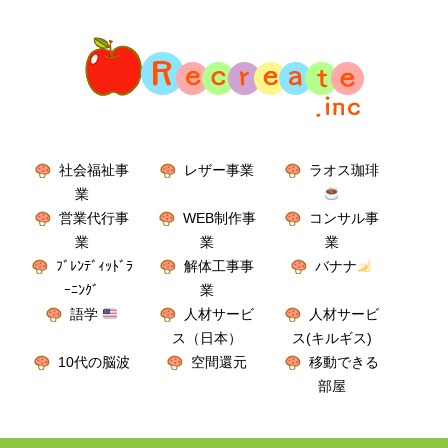
社会福祉事
レザー事業
ラオス珈琲
業
営業代行事
WEB制作事
コンサル事
業
業
業
ﾌﾞﾚﾝﾃﾞｨｯﾄﾞﾗ
解体工事事
バナナ
ｰﾆﾝｸﾞ
業
語学
人材サービ
人材サービ
ス（日本）
ス(キルギス)
10代の脳波
空間還元
移動できる
部屋