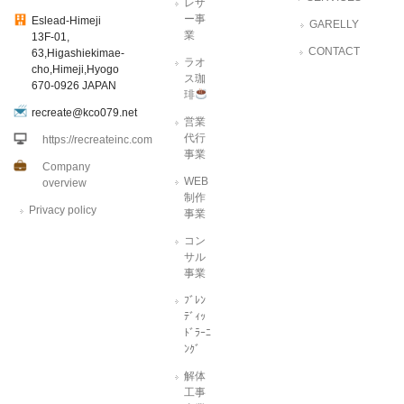
レザ
ー事
Eslead-Himeji
GARELLY
業
13F-01,
CONTACT
63,Higashiekimae-
ラオ
cho,Himeji,Hyogo
ス珈
670-0926 JAPAN
琲
recreate@kco079.net
営業
代行
https://recreateinc.com
事業
Company
WEB
overview
制作
Privacy policy
事業
コン
サル
事業
ﾌﾞﾚﾝ
ﾃﾞｨｯ
ﾄﾞﾗｰﾆ
ﾝｸﾞ
解体
工事