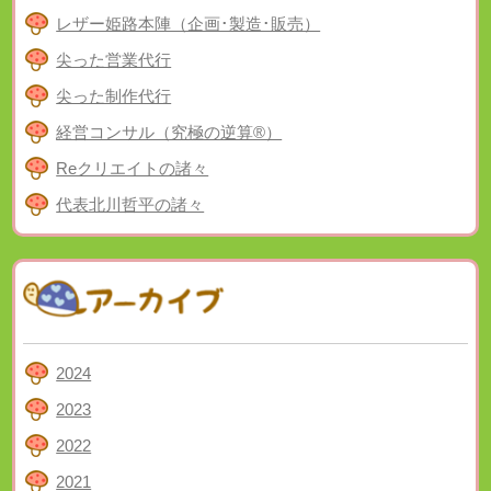
レザー姫路本陣（企画･製造･販売）
尖った営業代行
尖った制作代行
経営コンサル（究極の逆算®）
Reクリエイトの諸々
代表北川哲平の諸々
2024
2023
2022
2021