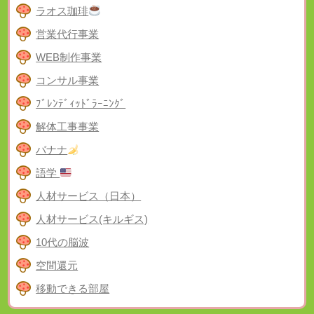
ラオス珈琲
営業代行事業
WEB制作事業
コンサル事業
ﾌﾞﾚﾝﾃﾞｨｯﾄﾞﾗｰﾆﾝｸﾞ
解体工事事業
バナナ
語学
人材サービス（日本）
人材サービス(キルギス)
10代の脳波
空間還元
移動できる部屋