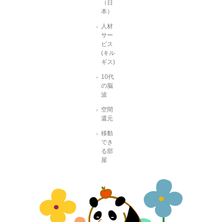
（日
本）
人材
サー
ビス
(キル
ギス)
10代
の脳
波
空間
還元
移動
でき
る部
屋