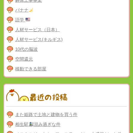
解体工事事業
バナナ
語学
人材サービス（日本）
人材サービス(キルギス)
10代の脳波
空間還元
移動できる部屋
また姫路で土地と建物を買う件
相生駅
混み過ぎな件