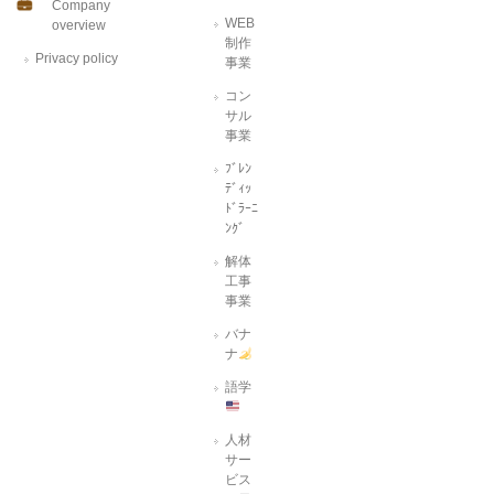
Company
WEB
overview
制作
Privacy policy
事業
コン
サル
事業
ﾌﾞﾚﾝ
ﾃﾞｨｯ
ﾄﾞﾗｰﾆ
ﾝｸﾞ
解体
工事
事業
バナ
ナ
語学
人材
サー
ビス