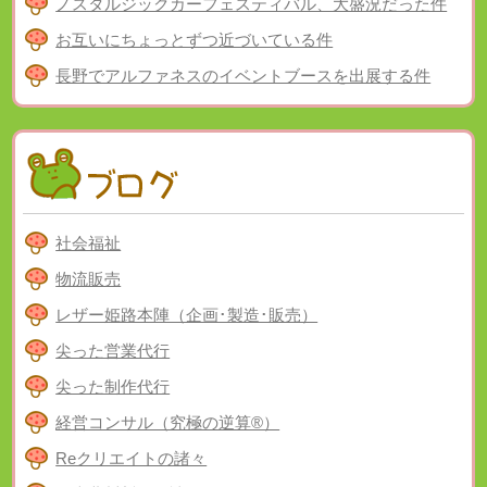
ノスタルジックカーフェスティバル、大盛況だった件
お互いにちょっとずつ近づいている件
長野でアルファネスのイベントブースを出展する件
社会福祉
物流販売
レザー姫路本陣（企画･製造･販売）
尖った営業代行
尖った制作代行
経営コンサル（究極の逆算®）
Reクリエイトの諸々