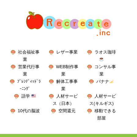
社会福祉事
レザー事業
ラオス珈琲
業
営業代行事
WEB制作事
コンサル事
業
業
業
ﾌﾞﾚﾝﾃﾞｨｯﾄﾞﾗ
解体工事事
バナナ
ｰﾆﾝｸﾞ
業
語学
人材サービ
人材サービ
ス（日本）
ス(キルギス)
10代の脳波
空間還元
移動できる
部屋