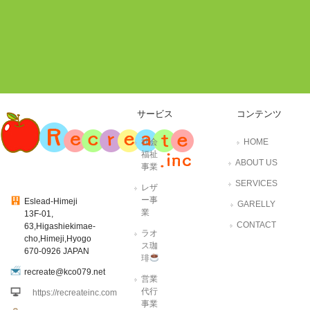
サービス
コンテンツ
社会
HOME
福祉
ABOUT US
事業
SERVICES
レザ
ー事
Eslead-Himeji
GARELLY
業
13F-01,
CONTACT
63,Higashiekimae-
ラオ
cho,Himeji,Hyogo
ス珈
670-0926 JAPAN
琲
recreate@kco079.net
営業
代行
https://recreateinc.com
事業