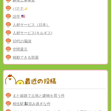
解体工事事業
バナナ
語学
人材サービス（日本）
人材サービス(キルギス)
10代の脳波
空間還元
移動できる部屋
また姫路で土地と建物を買う件
相生駅
混み過ぎな件