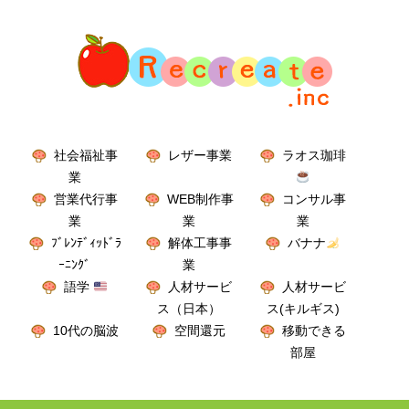
社会福祉事
レザー事業
ラオス珈琲
業
営業代行事
WEB制作事
コンサル事
業
業
業
ﾌﾞﾚﾝﾃﾞｨｯﾄﾞﾗ
解体工事事
バナナ
ｰﾆﾝｸﾞ
業
語学
人材サービ
人材サービ
ス（日本）
ス(キルギス)
10代の脳波
空間還元
移動できる
部屋