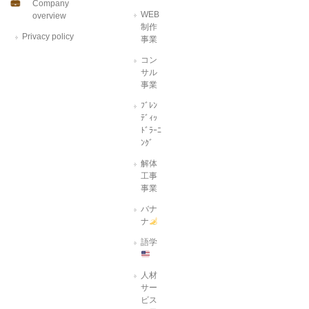
Company
WEB
overview
制作
Privacy policy
事業
コン
サル
事業
ﾌﾞﾚﾝ
ﾃﾞｨｯ
ﾄﾞﾗｰﾆ
ﾝｸﾞ
解体
工事
事業
バナ
ナ
語学
人材
サー
ビス