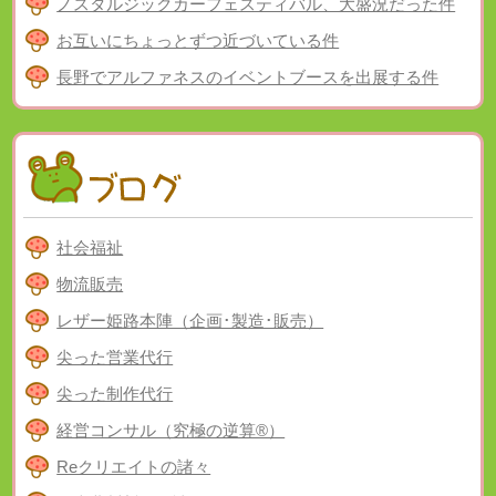
ノスタルジックカーフェスティバル、大盛況だった件
お互いにちょっとずつ近づいている件
長野でアルファネスのイベントブースを出展する件
社会福祉
物流販売
レザー姫路本陣（企画･製造･販売）
尖った営業代行
尖った制作代行
経営コンサル（究極の逆算®）
Reクリエイトの諸々