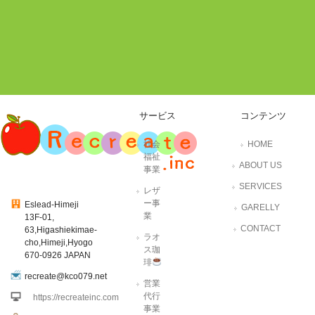
サービス
コンテンツ
社会
HOME
福祉
ABOUT US
事業
SERVICES
レザ
ー事
Eslead-Himeji
GARELLY
業
13F-01,
CONTACT
63,Higashiekimae-
ラオ
cho,Himeji,Hyogo
ス珈
670-0926 JAPAN
琲
recreate@kco079.net
営業
代行
https://recreateinc.com
事業