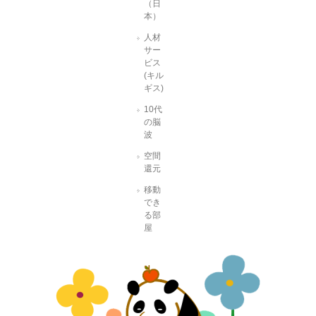
（日
本）
人材
サー
ビス
(キル
ギス)
10代
の脳
波
空間
還元
移動
でき
る部
屋