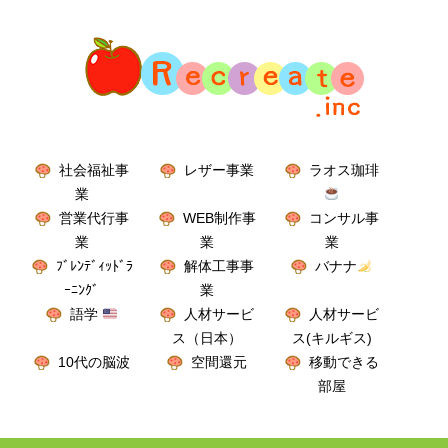
社会福祉事
レザー事業
ラオス珈琲
業
営業代行事
WEB制作事
コンサル事
業
業
業
ﾌﾞﾚﾝﾃﾞｨｯﾄﾞﾗ
解体工事事
バナナ
ｰﾆﾝｸﾞ
業
語学
人材サービ
人材サービ
ス（日本）
ス(キルギス)
10代の脳波
空間還元
移動できる
部屋