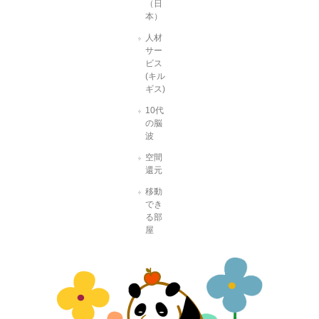
（日
本）
人材
サー
ビス
(キル
ギス)
10代
の脳
波
空間
還元
移動
でき
る部
屋