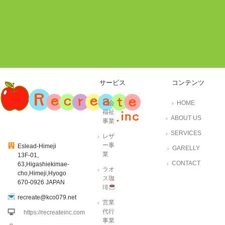
サービス
コンテンツ
社会
HOME
福祉
ABOUT US
事業
SERVICES
レザ
ー事
Eslead-Himeji
GARELLY
業
13F-01,
CONTACT
63,Higashiekimae-
ラオ
cho,Himeji,Hyogo
ス珈
670-0926 JAPAN
琲
recreate@kco079.net
営業
代行
https://recreateinc.com
事業