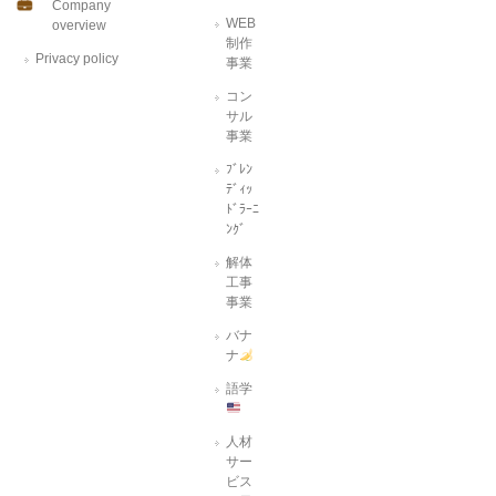
Company
WEB
overview
制作
Privacy policy
事業
コン
サル
事業
ﾌﾞﾚﾝ
ﾃﾞｨｯ
ﾄﾞﾗｰﾆ
ﾝｸﾞ
解体
工事
事業
バナ
ナ
語学
人材
サー
ビス