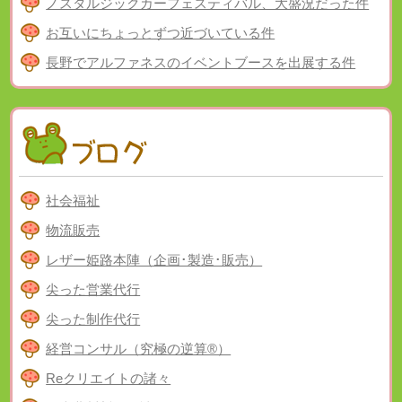
ノスタルジックカーフェスティバル、大盛況だった件
お互いにちょっとずつ近づいている件
長野でアルファネスのイベントブースを出展する件
社会福祉
物流販売
レザー姫路本陣（企画･製造･販売）
尖った営業代行
尖った制作代行
経営コンサル（究極の逆算®）
Reクリエイトの諸々