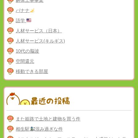
解体工事事業
バナナ
語学
人材サービス（日本）
人材サービス(キルギス)
10代の脳波
空間還元
移動できる部屋
また姫路で土地と建物を買う件
相生駅
混み過ぎな件