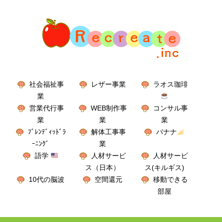
社会福祉事
レザー事業
ラオス珈琲
業
営業代行事
WEB制作事
コンサル事
業
業
業
ﾌﾞﾚﾝﾃﾞｨｯﾄﾞﾗ
解体工事事
バナナ
ｰﾆﾝｸﾞ
業
語学
人材サービ
人材サービ
ス（日本）
ス(キルギス)
10代の脳波
空間還元
移動できる
部屋