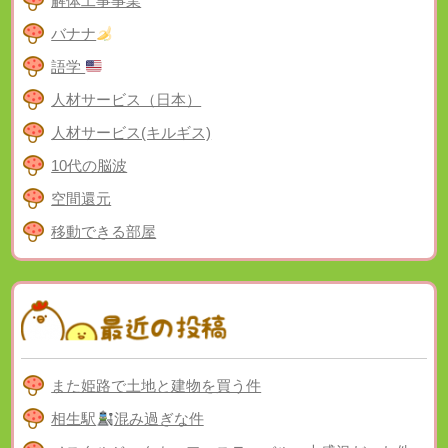
解体工事事業
バナナ
語学
人材サービス（日本）
人材サービス(キルギス)
10代の脳波
空間還元
移動できる部屋
また姫路で土地と建物を買う件
相生駅
混み過ぎな件