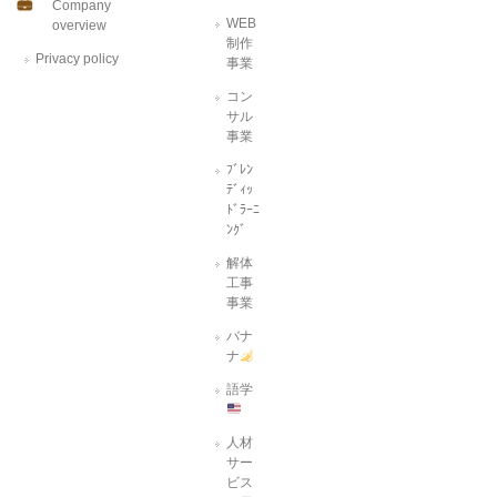
Company
WEB
overview
制作
Privacy policy
事業
コン
サル
事業
ﾌﾞﾚﾝ
ﾃﾞｨｯ
ﾄﾞﾗｰﾆ
ﾝｸﾞ
解体
工事
事業
バナ
ナ
語学
人材
サー
ビス