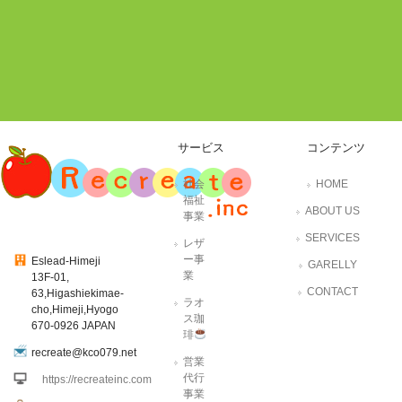
サービス
コンテンツ
社会
HOME
福祉
ABOUT US
事業
SERVICES
レザ
ー事
Eslead-Himeji
GARELLY
業
13F-01,
CONTACT
63,Higashiekimae-
ラオ
cho,Himeji,Hyogo
ス珈
670-0926 JAPAN
琲
recreate@kco079.net
営業
代行
https://recreateinc.com
事業