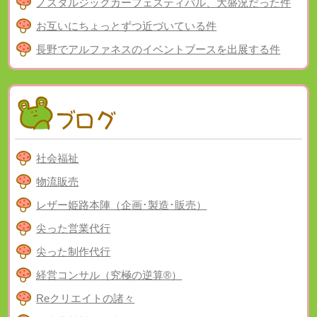
ノスタルジックカーフェスティバル、大盛況だった件
お互いにちょっとずつ近づいている件
長野でアルファネスのイベントブースを出展する件
社会福祉
物流販売
レザー姫路本陣（企画･製造･販売）
尖った営業代行
尖った制作代行
経営コンサル（究極の逆算®）
Reクリエイトの諸々