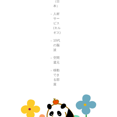
（日
本）
人材
サー
ビス
(キル
ギス)
10代
の脳
波
空間
還元
移動
でき
る部
屋