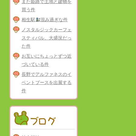
また姫路で土地と建物を
買う件
相生駅
混み過ぎな件
ノスタルジックカーフェ
スティバル、大盛況だっ
た件
お互いにちょっとずつ近
づいている件
長野でアルファネスのイ
ベントブースを出展する
件