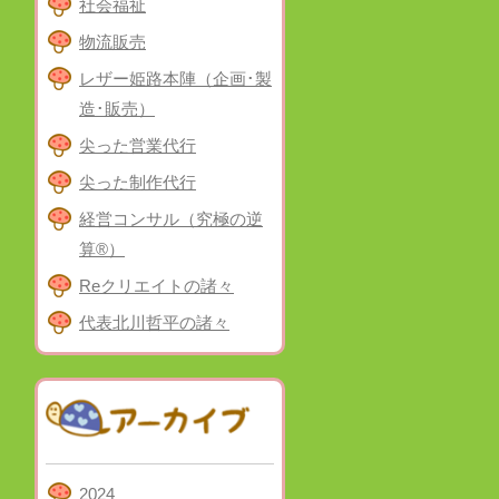
社会福祉
物流販売
レザー姫路本陣（企画･製
造･販売）
尖った営業代行
尖った制作代行
経営コンサル（究極の逆
算®）
Reクリエイトの諸々
代表北川哲平の諸々
2024