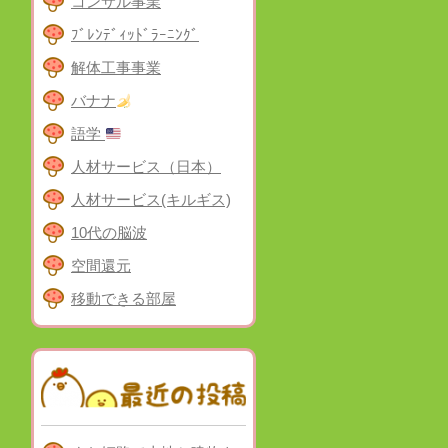
コンサル事業
ﾌﾞﾚﾝﾃﾞｨｯﾄﾞﾗｰﾆﾝｸﾞ
解体工事事業
バナナ
語学
人材サービス（日本）
人材サービス(キルギス)
10代の脳波
空間還元
移動できる部屋