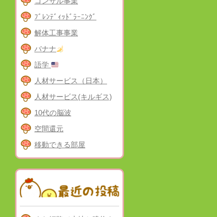
コンサル事業
ﾌﾞﾚﾝﾃﾞｨｯﾄﾞﾗｰﾆﾝｸﾞ
解体工事事業
バナナ
語学
人材サービス（日本）
人材サービス(キルギス)
10代の脳波
空間還元
移動できる部屋