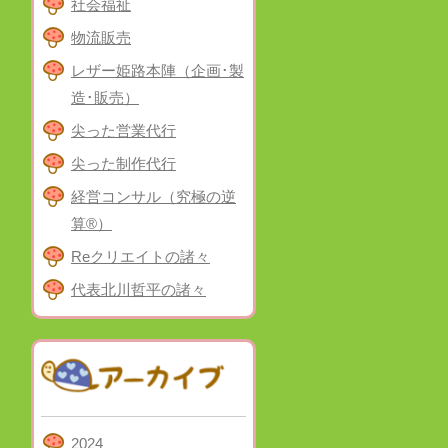
社会福祉
物流販売
レザー姫路本陣（企画･製
造･販売）
尖った営業代行
尖った制作代行
経営コンサル（究極の逆
算®）
Reクリエイトの諸々
代表北川哲平の諸々
2024