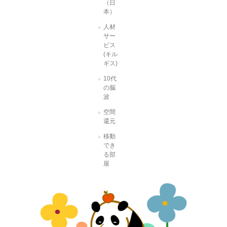
（日
本）
人材
サー
ビス
(キル
ギス)
10代
の脳
波
空間
還元
移動
でき
る部
屋