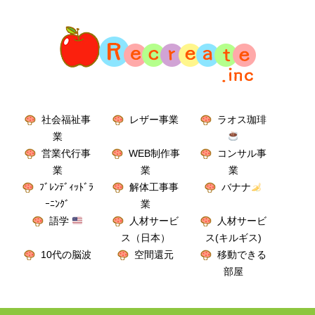
社会福祉事
レザー事業
ラオス珈琲
業
営業代行事
WEB制作事
コンサル事
業
業
業
ﾌﾞﾚﾝﾃﾞｨｯﾄﾞﾗ
解体工事事
バナナ
ｰﾆﾝｸﾞ
業
語学
人材サービ
人材サービ
ス（日本）
ス(キルギス)
10代の脳波
空間還元
移動できる
部屋