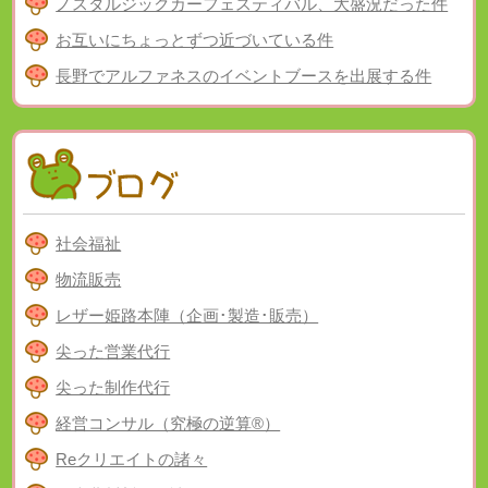
ノスタルジックカーフェスティバル、大盛況だった件
お互いにちょっとずつ近づいている件
長野でアルファネスのイベントブースを出展する件
社会福祉
物流販売
レザー姫路本陣（企画･製造･販売）
尖った営業代行
尖った制作代行
経営コンサル（究極の逆算®）
Reクリエイトの諸々