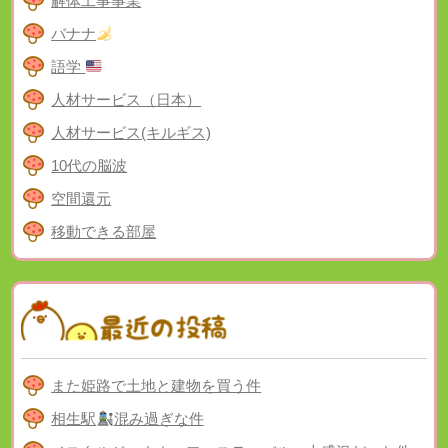
解体工事事業
バナナ
語学
人材サービス（日本）
人材サービス(キルギス)
10代の脳波
空間還元
移動できる部屋
また姫路で土地と建物を買う件
相生駅
混み過ぎな件