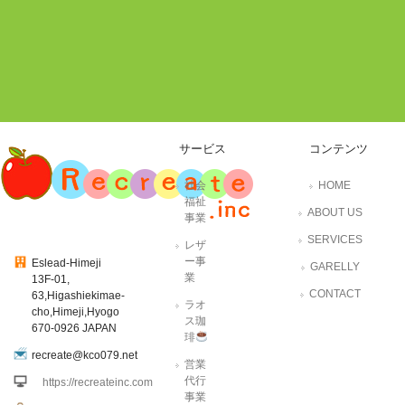
サービス
コンテンツ
社会
HOME
福祉
ABOUT US
事業
SERVICES
レザ
ー事
Eslead-Himeji
GARELLY
業
13F-01,
CONTACT
63,Higashiekimae-
ラオ
cho,Himeji,Hyogo
ス珈
670-0926 JAPAN
琲
recreate@kco079.net
営業
代行
https://recreateinc.com
事業