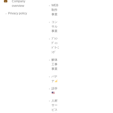
Company
WEB
overview
制作
Privacy policy
事業
コン
サル
事業
ﾌﾞﾚﾝ
ﾃﾞｨｯ
ﾄﾞﾗｰﾆ
ﾝｸﾞ
解体
工事
事業
バナ
ナ
語学
人材
サー
ビス