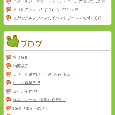
ノスタルジックカーフェスティバル、大盛況だった件
お互いにちょっとずつ近づいている件
長野でアルファネスのイベントブースを出展する件
社会福祉
物流販売
レザー姫路本陣（企画･製造･販売）
尖った営業代行
尖った制作代行
経営コンサル（究極の逆算®）
Reクリエイトの諸々