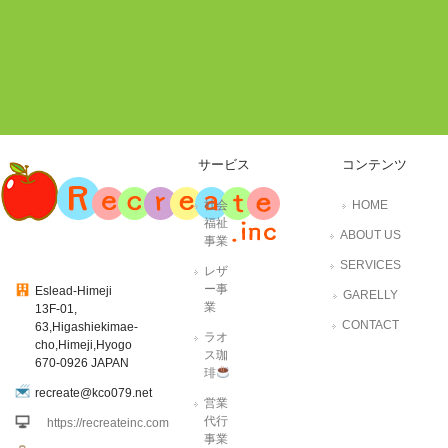
サービス
コンテンツ
社会
HOME
福祉
ABOUT US
事業
SERVICES
レザ
ー事
Eslead-Himeji
GARELLY
業
13F-01,
CONTACT
63,Higashiekimae-
ラオ
cho,Himeji,Hyogo
ス珈
670-0926 JAPAN
琲
recreate@kco079.net
営業
代行
https://recreateinc.com
事業