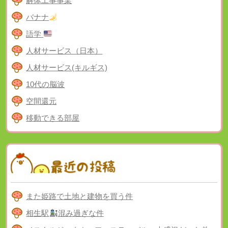
解体工事事業
バナナ
語学
人材サービス（日本）
人材サービス(キルギス)
10代の脳波
空間還元
移動できる部屋
また姫路で土地と建物を買う件
相生駅
混み過ぎな件