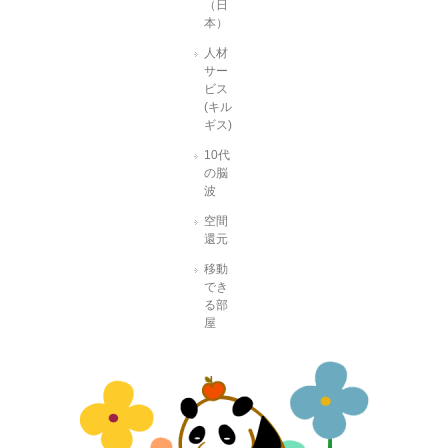
（日
本）
人材
サー
ビス
(キル
ギス)
10代
の脳
波
空間
還元
移動
でき
る部
屋