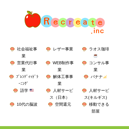
社会福祉事
レザー事業
ラオス珈琲
業
営業代行事
WEB制作事
コンサル事
業
業
業
ﾌﾞﾚﾝﾃﾞｨｯﾄﾞﾗ
解体工事事
バナナ
ｰﾆﾝｸﾞ
業
語学
人材サービ
人材サービ
ス（日本）
ス(キルギス)
10代の脳波
空間還元
移動できる
部屋