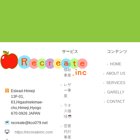
サービス
コンテンツ
社会
HOME
福祉
ABOUT US
事業
SERVICES
レザ
ー事
Eslead-Himeji
GARELLY
業
13F-01,
CONTACT
63,Higashiekimae-
ラオ
cho,Himeji,Hyogo
ス珈
670-0926 JAPAN
琲
recreate@kco079.net
営業
代行
https://recreateinc.com
事業