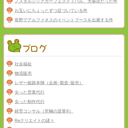
ノスタルジックカーフェスティバル、大盛況だった件
お互いにちょっとずつ近づいている件
長野でアルファネスのイベントブースを出展する件
社会福祉
物流販売
レザー姫路本陣（企画･製造･販売）
尖った営業代行
尖った制作代行
経営コンサル（究極の逆算®）
Reクリエイトの諸々