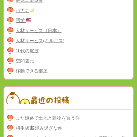
解体工事事業
バナナ
語学
人材サービス（日本）
人材サービス(キルギス)
10代の脳波
空間還元
移動できる部屋
また姫路で土地と建物を買う件
相生駅
混み過ぎな件