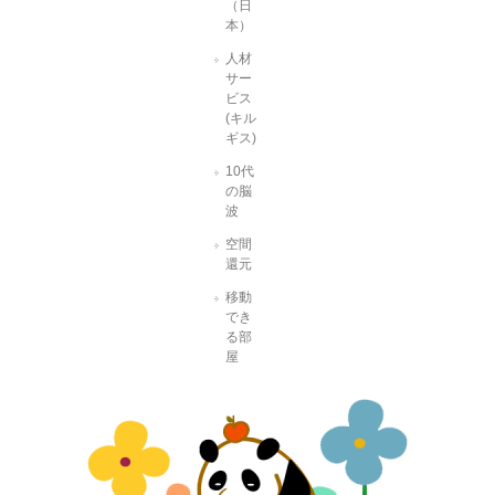
（日
本）
人材
サー
ビス
(キル
ギス)
10代
の脳
波
空間
還元
移動
でき
る部
屋