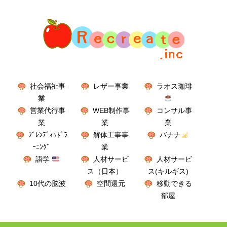
社会福祉事
レザー事業
ラオス珈琲
業
営業代行事
WEB制作事
コンサル事
業
業
業
ﾌﾞﾚﾝﾃﾞｨｯﾄﾞﾗ
解体工事事
バナナ
ｰﾆﾝｸﾞ
業
語学
人材サービ
人材サービ
ス（日本）
ス(キルギス)
10代の脳波
空間還元
移動できる
部屋