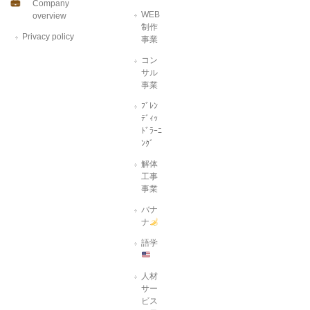
Company
WEB
overview
制作
Privacy policy
事業
コン
サル
事業
ﾌﾞﾚﾝ
ﾃﾞｨｯ
ﾄﾞﾗｰﾆ
ﾝｸﾞ
解体
工事
事業
バナ
ナ
語学
人材
サー
ビス