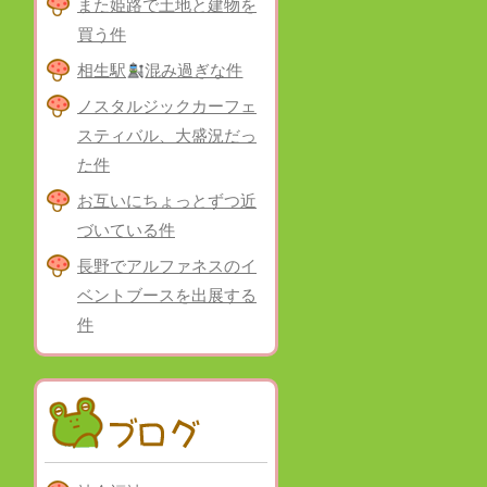
また姫路で土地と建物を
買う件
相生駅
混み過ぎな件
ノスタルジックカーフェ
スティバル、大盛況だっ
た件
お互いにちょっとずつ近
づいている件
長野でアルファネスのイ
ベントブースを出展する
件