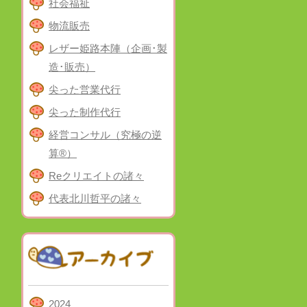
社会福祉
物流販売
レザー姫路本陣（企画･製
造･販売）
尖った営業代行
尖った制作代行
経営コンサル（究極の逆
算®）
Reクリエイトの諸々
代表北川哲平の諸々
2024