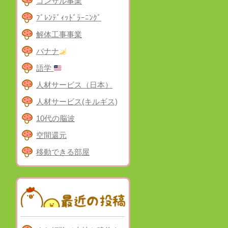
コンサル事業
ﾌﾞﾚﾝﾃﾞｨｯﾄﾞﾗｰﾆﾝｸﾞ
解体工事事業
バナナ
語学
人材サービス（日本）
人材サービス(キルギス)
10代の脳波
空間還元
移動できる部屋