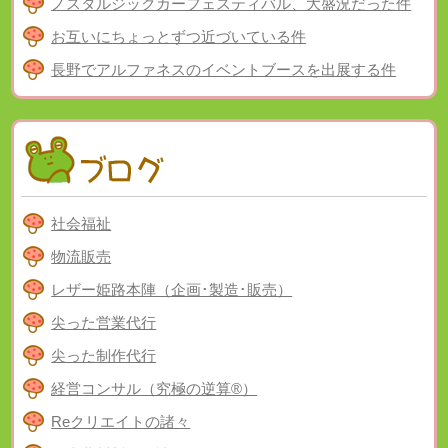
ノスタルジックカーフェスティバル、大盛況だった件
お互いにちょっとずつ近づいている件
長野でアルファネスのイベントブースを出展する件
社会福祉
物流販売
レザー姫路本陣（企画･製造･販売）
尖った営業代行
尖った制作代行
経営コンサル（究極の逆算®）
Reクリエイトの諸々