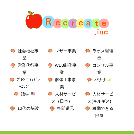
社会福祉事
レザー事業
ラオス珈琲
業
営業代行事
WEB制作事
コンサル事
業
業
業
ﾌﾞﾚﾝﾃﾞｨｯﾄﾞﾗ
解体工事事
バナナ
ｰﾆﾝｸﾞ
業
語学
人材サービ
人材サービ
ス（日本）
ス(キルギス)
10代の脳波
空間還元
移動できる
部屋