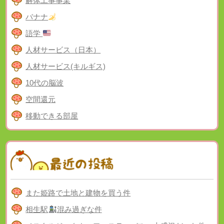
解体工事事業
バナナ
語学
人材サービス（日本）
人材サービス(キルギス)
10代の脳波
空間還元
移動できる部屋
また姫路で土地と建物を買う件
相生駅
混み過ぎな件