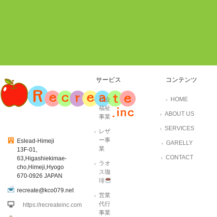
サービス
コンテンツ
社会
HOME
福祉
ABOUT US
事業
SERVICES
レザ
ー事
Eslead-Himeji
GARELLY
業
13F-01,
CONTACT
63,Higashiekimae-
ラオ
cho,Himeji,Hyogo
ス珈
670-0926 JAPAN
琲
recreate@kco079.net
営業
代行
https://recreateinc.com
事業