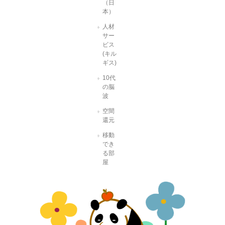
（日
本）
人材
サー
ビス
(キル
ギス)
10代
の脳
波
空間
還元
移動
でき
る部
屋