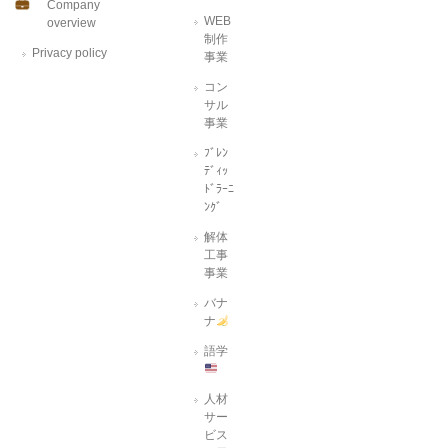
Company
WEB
overview
制作
Privacy policy
事業
コン
サル
事業
ﾌﾞﾚﾝ
ﾃﾞｨｯ
ﾄﾞﾗｰﾆ
ﾝｸﾞ
解体
工事
事業
バナ
ナ
語学
人材
サー
ビス