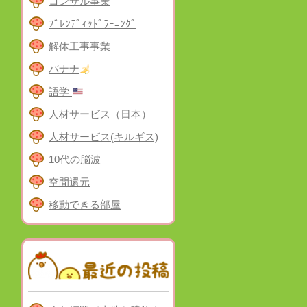
コンサル事業
ﾌﾞﾚﾝﾃﾞｨｯﾄﾞﾗｰﾆﾝｸﾞ
解体工事事業
バナナ
語学
人材サービス（日本）
人材サービス(キルギス)
10代の脳波
空間還元
移動できる部屋