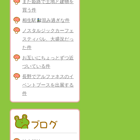
また姫路で土地と建物を
買う件
相生駅
混み過ぎな件
ノスタルジックカーフェ
スティバル、大盛況だっ
た件
お互いにちょっとずつ近
づいている件
長野でアルファネスのイ
ベントブースを出展する
件