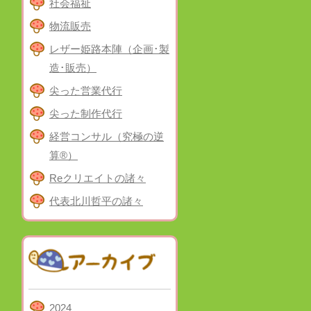
社会福祉
物流販売
レザー姫路本陣（企画･製
造･販売）
尖った営業代行
尖った制作代行
経営コンサル（究極の逆
算®）
Reクリエイトの諸々
代表北川哲平の諸々
2024