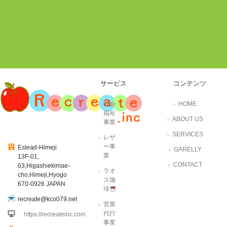
サービス
コンテンツ
社会
HOME
福祉
ABOUT US
事業
SERVICES
レザ
ー事
Eslead-Himeji
GARELLY
業
13F-01,
CONTACT
63,Higashiekimae-
ラオ
cho,Himeji,Hyogo
ス珈
670-0926 JAPAN
琲
recreate@kco079.net
営業
代行
https://recreateinc.com
事業