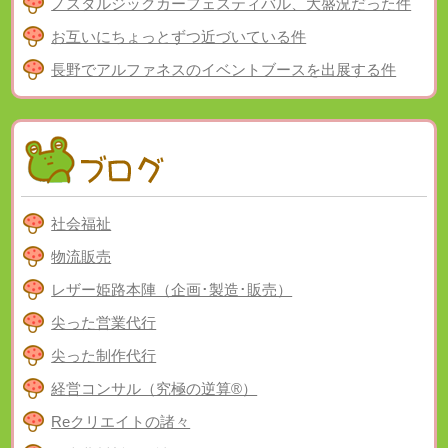
ノスタルジックカーフェスティバル、大盛況だった件
お互いにちょっとずつ近づいている件
長野でアルファネスのイベントブースを出展する件
社会福祉
物流販売
レザー姫路本陣（企画･製造･販売）
尖った営業代行
尖った制作代行
経営コンサル（究極の逆算®）
Reクリエイトの諸々