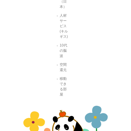
（日
本）
人材
サー
ビス
(キル
ギス)
10代
の脳
波
空間
還元
移動
でき
る部
屋