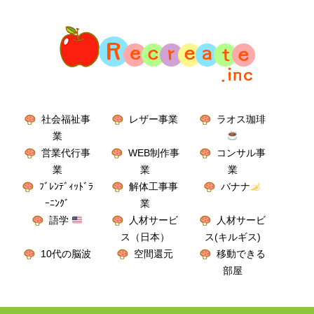
社会福祉事
レザー事業
ラオス珈琲
業
営業代行事
WEB制作事
コンサル事
業
業
業
ﾌﾞﾚﾝﾃﾞｨｯﾄﾞﾗ
解体工事事
バナナ
ｰﾆﾝｸﾞ
業
語学
人材サービ
人材サービ
ス（日本）
ス(キルギス)
10代の脳波
空間還元
移動できる
部屋