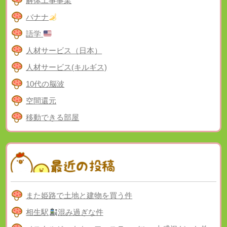
解体工事事業
バナナ
語学
人材サービス（日本）
人材サービス(キルギス)
10代の脳波
空間還元
移動できる部屋
また姫路で土地と建物を買う件
相生駅
混み過ぎな件