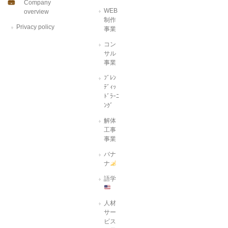
Company
WEB
overview
制作
Privacy policy
事業
コン
サル
事業
ﾌﾞﾚﾝ
ﾃﾞｨｯ
ﾄﾞﾗｰﾆ
ﾝｸﾞ
解体
工事
事業
バナ
ナ
語学
人材
サー
ビス