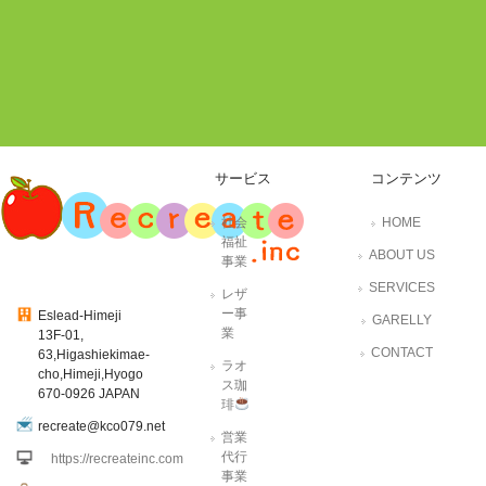
サービス
コンテンツ
社会
HOME
福祉
ABOUT US
事業
SERVICES
レザ
ー事
Eslead-Himeji
GARELLY
業
13F-01,
CONTACT
63,Higashiekimae-
ラオ
cho,Himeji,Hyogo
ス珈
670-0926 JAPAN
琲
recreate@kco079.net
営業
代行
https://recreateinc.com
事業