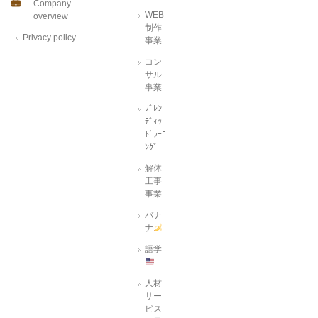
Company
WEB
overview
制作
Privacy policy
事業
コン
サル
事業
ﾌﾞﾚﾝ
ﾃﾞｨｯ
ﾄﾞﾗｰﾆ
ﾝｸﾞ
解体
工事
事業
バナ
ナ
語学
人材
サー
ビス