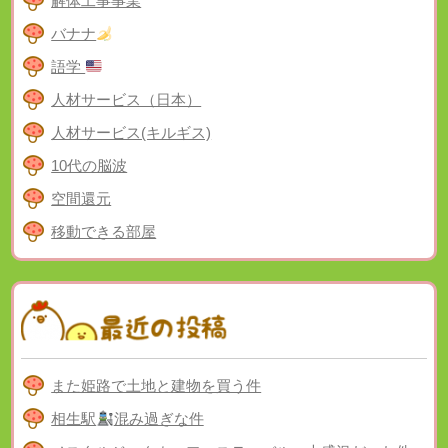
解体工事事業
バナナ
語学
人材サービス（日本）
人材サービス(キルギス)
10代の脳波
空間還元
移動できる部屋
また姫路で土地と建物を買う件
相生駅
混み過ぎな件