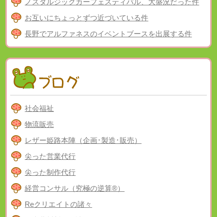
ノスタルジックカーフェスティバル、大盛況だった件
お互いにちょっとずつ近づいている件
長野でアルファネスのイベントブースを出展する件
社会福祉
物流販売
レザー姫路本陣（企画･製造･販売）
尖った営業代行
尖った制作代行
経営コンサル（究極の逆算®）
Reクリエイトの諸々