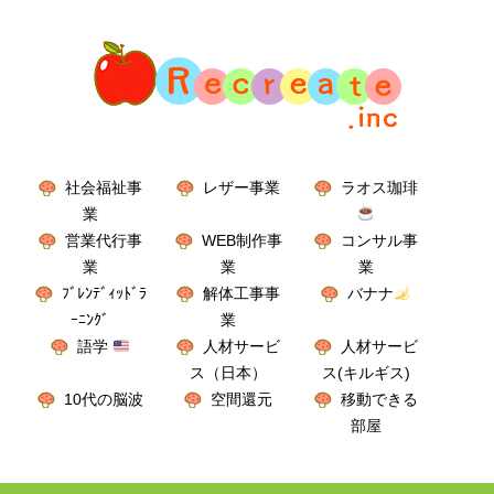
社会福祉事
レザー事業
ラオス珈琲
業
営業代行事
WEB制作事
コンサル事
業
業
業
ﾌﾞﾚﾝﾃﾞｨｯﾄﾞﾗ
解体工事事
バナナ
ｰﾆﾝｸﾞ
業
語学
人材サービ
人材サービ
ス（日本）
ス(キルギス)
10代の脳波
空間還元
移動できる
部屋