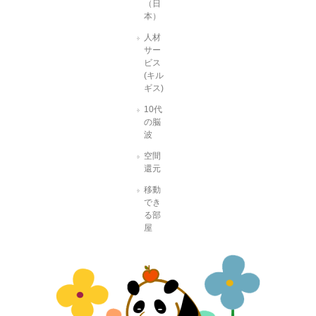
（日
本）
人材
サー
ビス
(キル
ギス)
10代
の脳
波
空間
還元
移動
でき
る部
屋