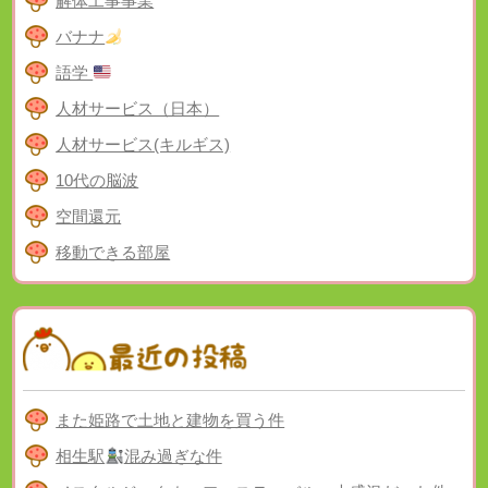
解体工事事業
バナナ
語学
人材サービス（日本）
人材サービス(キルギス)
10代の脳波
空間還元
移動できる部屋
また姫路で土地と建物を買う件
相生駅
混み過ぎな件