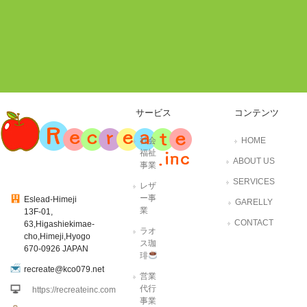
サービス
コンテンツ
社会
HOME
福祉
ABOUT US
事業
SERVICES
レザ
ー事
Eslead-Himeji
GARELLY
業
13F-01,
CONTACT
63,Higashiekimae-
ラオ
cho,Himeji,Hyogo
ス珈
670-0926 JAPAN
琲
recreate@kco079.net
営業
代行
https://recreateinc.com
事業