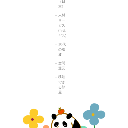
（日
本）
人材
サー
ビス
(キル
ギス)
10代
の脳
波
空間
還元
移動
でき
る部
屋