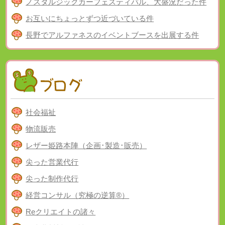
ノスタルジックカーフェスティバル、大盛況だった件
お互いにちょっとずつ近づいている件
長野でアルファネスのイベントブースを出展する件
社会福祉
物流販売
レザー姫路本陣（企画･製造･販売）
尖った営業代行
尖った制作代行
経営コンサル（究極の逆算®）
Reクリエイトの諸々