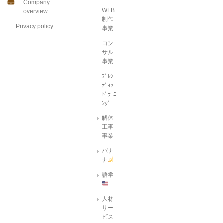
Company
WEB
overview
制作
Privacy policy
事業
コン
サル
事業
ﾌﾞﾚﾝ
ﾃﾞｨｯ
ﾄﾞﾗｰﾆ
ﾝｸﾞ
解体
工事
事業
バナ
ナ
語学
人材
サー
ビス