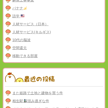
解体工事事業
バナナ
語学
人材サービス（日本）
人材サービス(キルギス)
10代の脳波
空間還元
移動できる部屋
また姫路で土地と建物を買う件
相生駅
混み過ぎな件