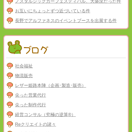
ノスタルジックカーフェスティバル、大盛況だった件
お互いにちょっとずつ近づいている件
長野でアルファネスのイベントブースを出展する件
社会福祉
物流販売
レザー姫路本陣（企画･製造･販売）
尖った営業代行
尖った制作代行
経営コンサル（究極の逆算®）
Reクリエイトの諸々