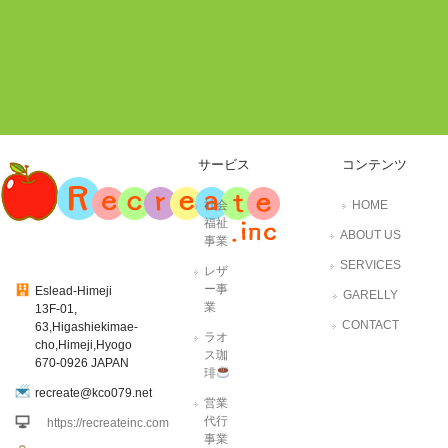
サービス
コンテンツ
社会
HOME
福祉
ABOUT US
事業
SERVICES
レザ
ー事
Eslead-Himeji
GARELLY
業
13F-01,
CONTACT
63,Higashiekimae-
ラオ
cho,Himeji,Hyogo
ス珈
670-0926 JAPAN
琲
recreate@kco079.net
営業
代行
https://recreateinc.com
事業