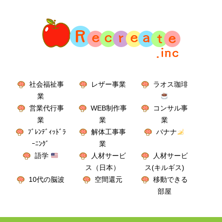
社会福祉事
レザー事業
ラオス珈琲
業
営業代行事
WEB制作事
コンサル事
業
業
業
ﾌﾞﾚﾝﾃﾞｨｯﾄﾞﾗ
解体工事事
バナナ
ｰﾆﾝｸﾞ
業
語学
人材サービ
人材サービ
ス（日本）
ス(キルギス)
10代の脳波
空間還元
移動できる
部屋