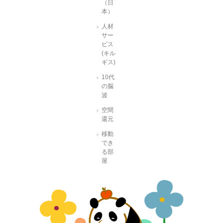
（日
本）
人材
サー
ビス
(キル
ギス)
10代
の脳
波
空間
還元
移動
でき
る部
屋