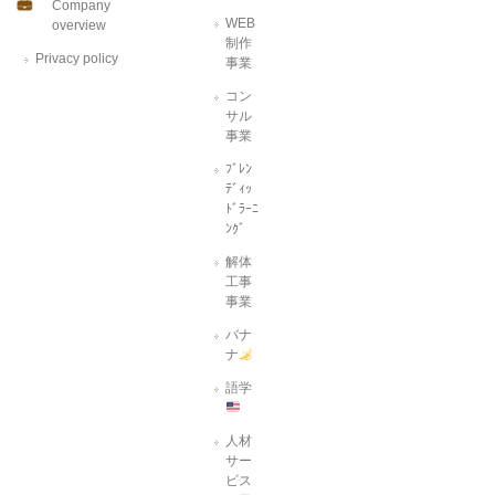
Company
WEB
overview
制作
Privacy policy
事業
コン
サル
事業
ﾌﾞﾚﾝ
ﾃﾞｨｯ
ﾄﾞﾗｰﾆ
ﾝｸﾞ
解体
工事
事業
バナ
ナ
語学
人材
サー
ビス