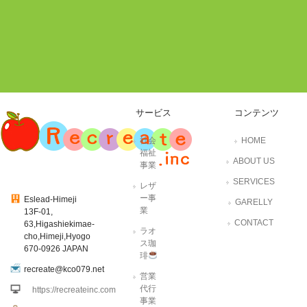
サービス
コンテンツ
社会
HOME
福祉
ABOUT US
事業
SERVICES
レザ
ー事
Eslead-Himeji
GARELLY
業
13F-01,
CONTACT
63,Higashiekimae-
ラオ
cho,Himeji,Hyogo
ス珈
670-0926 JAPAN
琲
recreate@kco079.net
営業
代行
https://recreateinc.com
事業