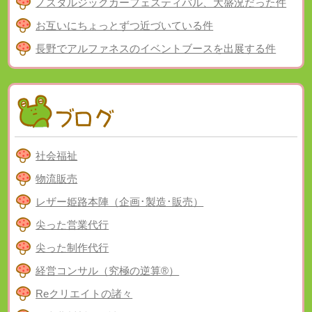
ノスタルジックカーフェスティバル、大盛況だった件
お互いにちょっとずつ近づいている件
長野でアルファネスのイベントブースを出展する件
社会福祉
物流販売
レザー姫路本陣（企画･製造･販売）
尖った営業代行
尖った制作代行
経営コンサル（究極の逆算®）
Reクリエイトの諸々