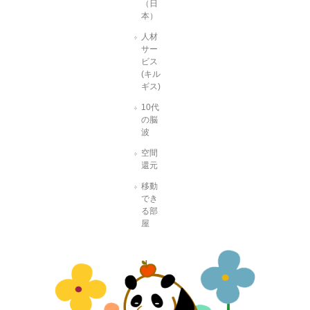
（日
本）
人材
サー
ビス
(キル
ギス)
10代
の脳
波
空間
還元
移動
でき
る部
屋