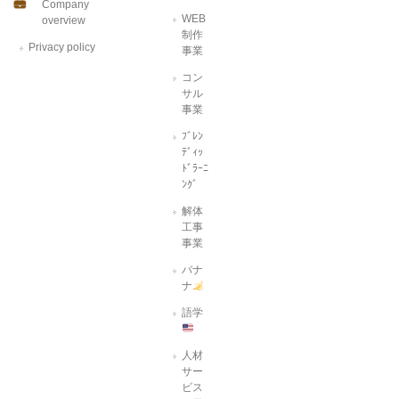
Company
WEB
overview
制作
Privacy policy
事業
コン
サル
事業
ﾌﾞﾚﾝ
ﾃﾞｨｯ
ﾄﾞﾗｰﾆ
ﾝｸﾞ
解体
工事
事業
バナ
ナ
語学
人材
サー
ビス