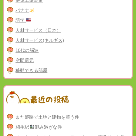
解体工事事業
バナナ
語学
人材サービス（日本）
人材サービス(キルギス)
10代の脳波
空間還元
移動できる部屋
また姫路で土地と建物を買う件
相生駅
混み過ぎな件