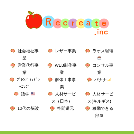
社会福祉事
レザー事業
ラオス珈琲
業
営業代行事
WEB制作事
コンサル事
業
業
業
ﾌﾞﾚﾝﾃﾞｨｯﾄﾞﾗ
解体工事事
バナナ
ｰﾆﾝｸﾞ
業
語学
人材サービ
人材サービ
ス（日本）
ス(キルギス)
10代の脳波
空間還元
移動できる
部屋