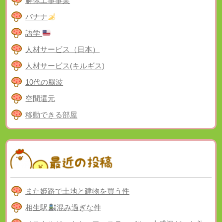
解体工事事業
バナナ
語学
人材サービス（日本）
人材サービス(キルギス)
10代の脳波
空間還元
移動できる部屋
また姫路で土地と建物を買う件
相生駅
混み過ぎな件