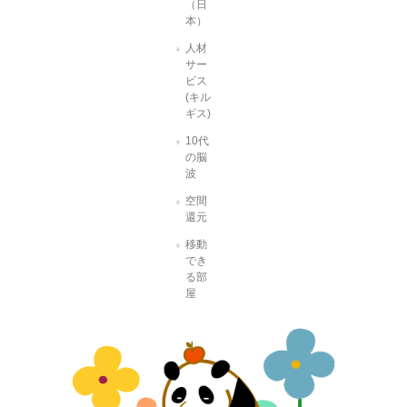
（日
本）
人材
サー
ビス
(キル
ギス)
10代
の脳
波
空間
還元
移動
でき
る部
屋