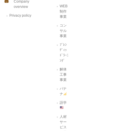
Company
WEB
overview
制作
Privacy policy
事業
コン
サル
事業
ﾌﾞﾚﾝ
ﾃﾞｨｯ
ﾄﾞﾗｰﾆ
ﾝｸﾞ
解体
工事
事業
バナ
ナ
語学
人材
サー
ビス