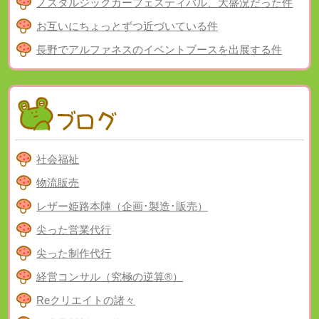
ノスタルジックカーフェスティバル、大盛況だった件
お互いにちょっとずつ近づいている件
長野でアルファネスのイベントブースを出展する件
社会福祉
物流販売
レザー姫路本陣（企画･製造･販売）
尖った営業代行
尖った制作代行
経営コンサル（究極の逆算®）
Reクリエイトの諸々