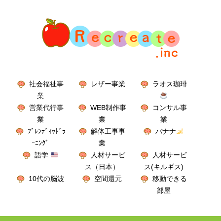
社会福祉事
レザー事業
ラオス珈琲
業
営業代行事
WEB制作事
コンサル事
業
業
業
ﾌﾞﾚﾝﾃﾞｨｯﾄﾞﾗ
解体工事事
バナナ
ｰﾆﾝｸﾞ
業
語学
人材サービ
人材サービ
ス（日本）
ス(キルギス)
10代の脳波
空間還元
移動できる
部屋