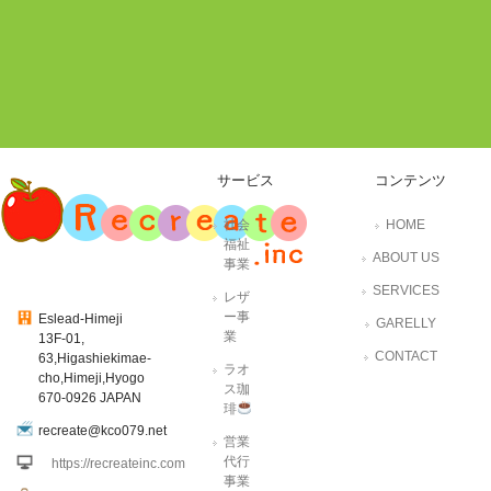
サービス
コンテンツ
社会
HOME
福祉
ABOUT US
事業
SERVICES
レザ
ー事
Eslead-Himeji
GARELLY
業
13F-01,
CONTACT
63,Higashiekimae-
ラオ
cho,Himeji,Hyogo
ス珈
670-0926 JAPAN
琲
recreate@kco079.net
営業
代行
https://recreateinc.com
事業