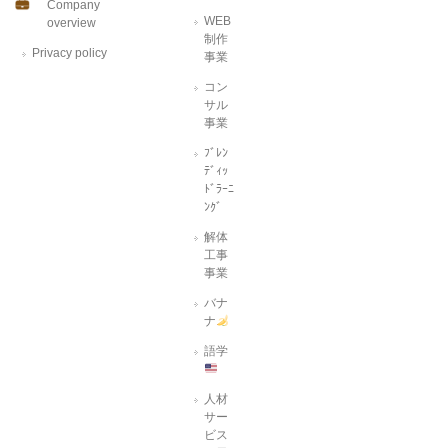
Company
WEB
overview
制作
Privacy policy
事業
コン
サル
事業
ﾌﾞﾚﾝ
ﾃﾞｨｯ
ﾄﾞﾗｰﾆ
ﾝｸﾞ
解体
工事
事業
バナ
ナ
語学
人材
サー
ビス