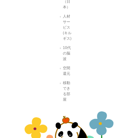
（日
本）
人材
サー
ビス
(キル
ギス)
10代
の脳
波
空間
還元
移動
でき
る部
屋