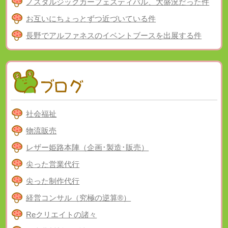
ノスタルジックカーフェスティバル、大盛況だった件
お互いにちょっとずつ近づいている件
長野でアルファネスのイベントブースを出展する件
社会福祉
物流販売
レザー姫路本陣（企画･製造･販売）
尖った営業代行
尖った制作代行
経営コンサル（究極の逆算®）
Reクリエイトの諸々