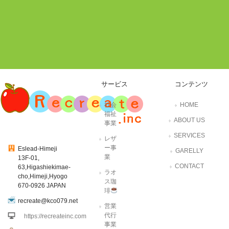
サービス
コンテンツ
社会
HOME
福祉
ABOUT US
事業
SERVICES
レザ
ー事
Eslead-Himeji
GARELLY
業
13F-01,
CONTACT
63,Higashiekimae-
ラオ
cho,Himeji,Hyogo
ス珈
670-0926 JAPAN
琲
recreate@kco079.net
営業
代行
https://recreateinc.com
事業