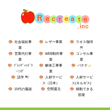
社会福祉事
レザー事業
ラオス珈琲
業
営業代行事
WEB制作事
コンサル事
業
業
業
ﾌﾞﾚﾝﾃﾞｨｯﾄﾞﾗ
解体工事事
バナナ
ｰﾆﾝｸﾞ
業
語学
人材サービ
人材サービ
ス（日本）
ス(キルギス)
10代の脳波
空間還元
移動できる
部屋