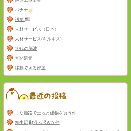
解体工事事業
バナナ
語学
人材サービス（日本）
人材サービス(キルギス)
10代の脳波
空間還元
移動できる部屋
また姫路で土地と建物を買う件
相生駅
混み過ぎな件