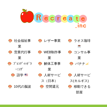
社会福祉事
レザー事業
ラオス珈琲
業
営業代行事
WEB制作事
コンサル事
業
業
業
ﾌﾞﾚﾝﾃﾞｨｯﾄﾞﾗ
解体工事事
バナナ
ｰﾆﾝｸﾞ
業
語学
人材サービ
人材サービ
ス（日本）
ス(キルギス)
10代の脳波
空間還元
移動できる
部屋