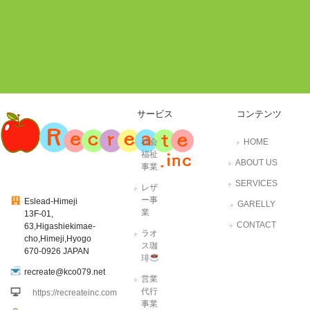
サービス
コンテンツ
社会
HOME
福祉
ABOUT US
事業
SERVICES
レザ
ー事
Eslead-Himeji
GARELLY
業
13F-01,
CONTACT
63,Higashiekimae-
ラオ
cho,Himeji,Hyogo
ス珈
670-0926 JAPAN
琲
recreate@kco079.net
営業
代行
https://recreateinc.com
事業