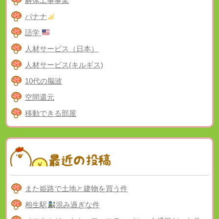
解体工事事業
バナナ
語学
人材サービス（日本）
人材サービス(キルギス)
10代の脳波
空間還元
移動できる部屋
また姫路で土地と建物を買う件
相生駅
混み過ぎな件