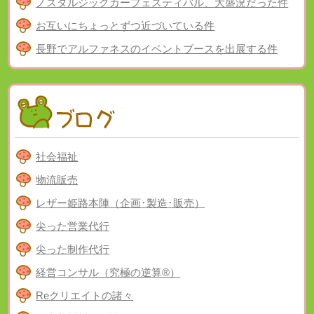
ノスタルジックカーフェスティバル、大盛況だった件
お互いにちょっとずつ近づいている件
長野でアルファネスのイベントブースを出展する件
社会福祉
物流販売
レザー姫路本陣（企画･製造･販売）
尖った営業代行
尖った制作代行
経営コンサル（究極の逆算®）
Reクリエイトの諸々