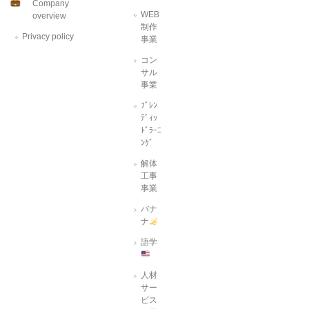
Company
WEB
overview
制作
Privacy policy
事業
コン
サル
事業
ﾌﾞﾚﾝ
ﾃﾞｨｯ
ﾄﾞﾗｰﾆ
ﾝｸﾞ
解体
工事
事業
バナ
ナ
語学
人材
サー
ビス