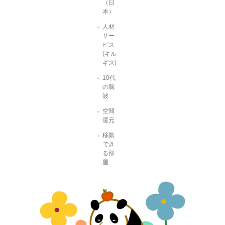
（日
本）
人材
サー
ビス
(キル
ギス)
10代
の脳
波
空間
還元
移動
でき
る部
屋