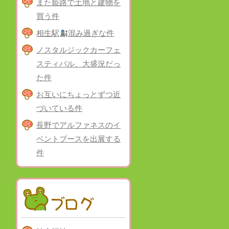
また姫路で土地と建物を
買う件
相生駅
混み過ぎな件
ノスタルジックカーフェ
スティバル、大盛況だっ
た件
お互いにちょっとずつ近
づいている件
長野でアルファネスのイ
ベントブースを出展する
件