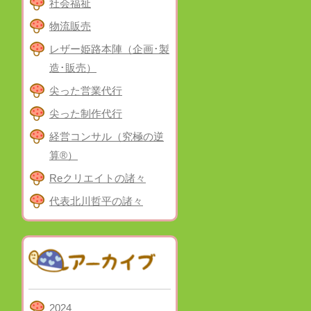
社会福祉
物流販売
レザー姫路本陣（企画･製
造･販売）
尖った営業代行
尖った制作代行
経営コンサル（究極の逆
算®）
Reクリエイトの諸々
代表北川哲平の諸々
2024