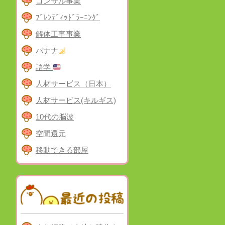
コンサル事業
ﾌﾞﾚﾝﾃﾞｨｯﾄﾞﾗｰﾆﾝｸﾞ
解体工事事業
バナナ
語学
人材サービス（日本）
人材サービス(キルギス)
10代の脳波
空間還元
移動できる部屋