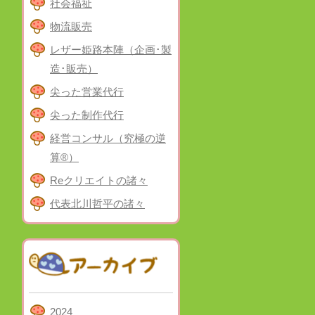
社会福祉
物流販売
レザー姫路本陣（企画･製
造･販売）
尖った営業代行
尖った制作代行
経営コンサル（究極の逆
算®）
Reクリエイトの諸々
代表北川哲平の諸々
2024