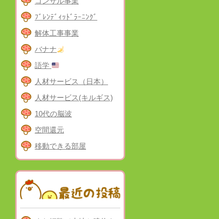
コンサル事業
ﾌﾞﾚﾝﾃﾞｨｯﾄﾞﾗｰﾆﾝｸﾞ
解体工事事業
バナナ
語学
人材サービス（日本）
人材サービス(キルギス)
10代の脳波
空間還元
移動できる部屋