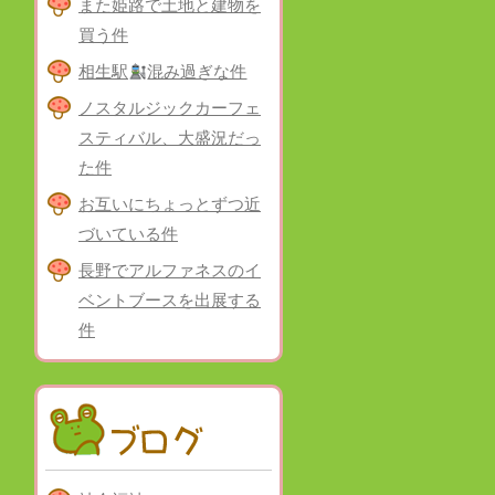
また姫路で土地と建物を
買う件
相生駅
混み過ぎな件
ノスタルジックカーフェ
スティバル、大盛況だっ
た件
お互いにちょっとずつ近
づいている件
長野でアルファネスのイ
ベントブースを出展する
件