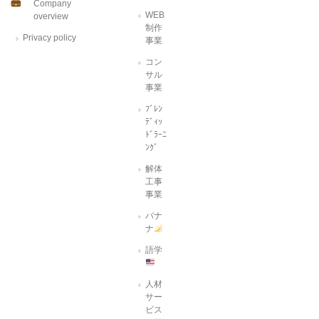
Company
WEB
overview
制作
Privacy policy
事業
コン
サル
事業
ﾌﾞﾚﾝ
ﾃﾞｨｯ
ﾄﾞﾗｰﾆ
ﾝｸﾞ
解体
工事
事業
バナ
ナ
語学
人材
サー
ビス