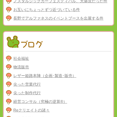
ノスタルジックカーフェスティバル、大盛況だった件
お互いにちょっとずつ近づいている件
長野でアルファネスのイベントブースを出展する件
社会福祉
物流販売
レザー姫路本陣（企画･製造･販売）
尖った営業代行
尖った制作代行
経営コンサル（究極の逆算®）
Reクリエイトの諸々