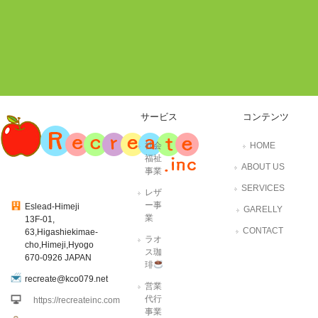
サービス
コンテンツ
社会
HOME
福祉
ABOUT US
事業
SERVICES
レザ
ー事
Eslead-Himeji
GARELLY
業
13F-01,
CONTACT
63,Higashiekimae-
ラオ
cho,Himeji,Hyogo
ス珈
670-0926 JAPAN
琲
recreate@kco079.net
営業
代行
https://recreateinc.com
事業