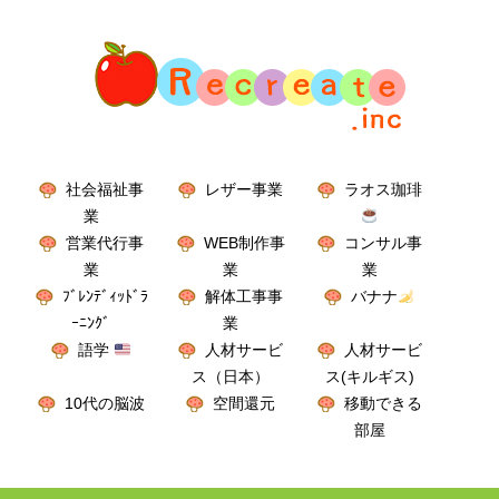
社会福祉事
レザー事業
ラオス珈琲
業
営業代行事
WEB制作事
コンサル事
業
業
業
ﾌﾞﾚﾝﾃﾞｨｯﾄﾞﾗ
解体工事事
バナナ
ｰﾆﾝｸﾞ
業
語学
人材サービ
人材サービ
ス（日本）
ス(キルギス)
10代の脳波
空間還元
移動できる
部屋