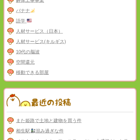
解体工事事業
バナナ
語学
人材サービス（日本）
人材サービス(キルギス)
10代の脳波
空間還元
移動できる部屋
また姫路で土地と建物を買う件
相生駅
混み過ぎな件